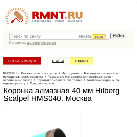
строительство
ремонт
дом и дача
Искать
везде
Например,
деревянные двери
ВЫБРАТЬ РАЗДЕЛ
СТАТЬИ
ТОВАРЫ
КАТАЛОГ КОМПАНИЙ
RMNT.RU
/
Каталог товаров и услуг
/
Инструмент
/
Расходные материалы,
принадлежности, оснастка
/
Расходные материалы для перфораторов и
отбойных молотков
/
Коронки алмазного сверления
/
Алмазные коронки по
керамограниту
/
Товары и услуги
Коронка алмазная 40 мм Hilberg
Scalpel HMS040
. Москва