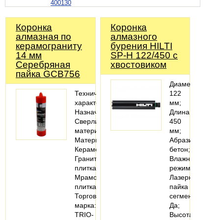
400130
Коронка
Коронка
алмазная по
алмазного
керамограниту
бурения HILTI
14 мм
SP-H 122/450 с
Серебряная
хвостовиком
пайка GCB756
Диаметр
Технические
122
характеристики
мм;
Назначение:
Длина
Сверлить
450
материал
мм;
Материалы:
Абразивный
Керамогранит;
бетон;
Гранитная
Влажный
плитка;
режим;
Мраморная
Лазерная
плитка
пайка
Торговая
сегментов
марка:
Да;
TRIO-
Высота