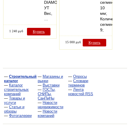
DIAMOND
сегмента
УТ
10
Вес,
мм;
…
Количество
сегментов
9;
1 240 руб
Купить
15 000 руб
Купить
—
Строительный
—
Магазины и
—
Опросы
каталог
рынки
—
Словари
—
Каталог
—
Выставки
терминов
строительных
—
ГОСТы,
—
Лента
компаний
СНИПы,
новостей RSS
—
Товары и
СанПиНы
услуги
—
Новости
—
Статьи и
недвижимости
обзоры
—
Новости
—
Фотогалереи
компаний