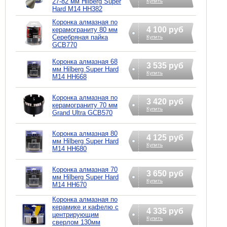
27-82 мм Hilberg Super
Купить
Hard М14 HH382
Коронка алмазная по
4 100 руб
керамограниту 80 мм
Серебряная пайка
Купить
GCB770
Коронка алмазная 68
3 535 руб
мм Hilberg Super Hard
Купить
M14 HH668
Коронка алмазная по
3 420 руб
керамограниту 70 мм
Купить
Grand Ultra GCB570
Коронка алмазная 80
4 125 руб
мм Hilberg Super Hard
Купить
M14 HH680
Коронка алмазная 70
3 650 руб
мм Hilberg Super Hard
Купить
M14 HH670
Коронка алмазная по
керамике и кафелю с
4 335 руб
центрирующим
Купить
сверлом 130мм