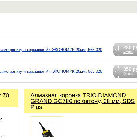
285 р
ерамограниту и керамике Mr. ЭКОНОМИК 20мм, 565-020
Купить
350 р
ерамограниту и керамике Mr. ЭКОНОМИК 25мм, 565-025
Купить
у 70
Алмазная коронка TRIO DIAMOND
GRAND GC786 по бетону, 68 мм, SDS
Plus
ал
кг: