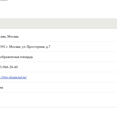
ква, Москва
392 г. Москва, ул. Просторная, д.7
ображенская площадь
5) 966-28-40
p://trio-diamond.ru/
на