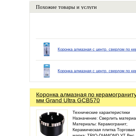
Похожие товары и услуги
Коронка алмазная с центр. сверлом по к
Коронка алмазная с центр. сверлом по к
Коронка алмазная по керамогранит
мм Grand Ultra GCB570
Технические характеристики
Назначение: Сверлить матери
Материалы: Керамогранит;
Керамическая плитка Торговая
марка: TRIO-DIAMOND УТ Вес, 