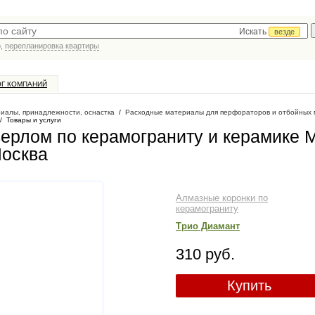
Искать
везде
р,
перепланировка квартиры
ОГ КОМПАНИЙ
иалы, принадлежности, оснастка
/
Расходные материалы для перфораторов и отбойных 
/
Товары и услуги
верлом по керамограниту и керамике M
Москва
Алмазные коронки по
керамограниту
Трио Диамант
310 руб.
Купить