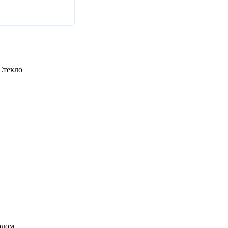
Стекло
рлом