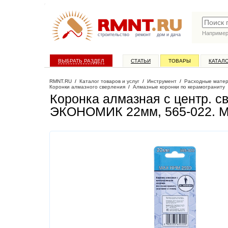
Наприме
строительство
ремонт
дом и дача
ВЫБРАТЬ РАЗДЕЛ
СТАТЬИ
ТОВАРЫ
КАТАЛ
RMNT.RU
/
Каталог товаров и услуг
/
Инструмент
/
Расходные матер
Коронки алмазного сверления
/
Алмазные коронки по керамограниту
Коронка алмазная с центр. с
ЭКОНОМИК 22мм, 565-022
. 