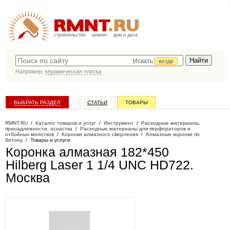
строительство
ремонт
дом и дача
Искать
везде
Например,
керамическая плитка
ВЫБРАТЬ РАЗДЕЛ
СТАТЬИ
ТОВАРЫ
КАТАЛОГ КОМПАНИЙ
RMNT.RU
/
Каталог товаров и услуг
/
Инструмент
/
Расходные материалы,
принадлежности, оснастка
/
Расходные материалы для перфораторов и
отбойных молотков
/
Коронки алмазного сверления
/
Алмазные коронки по
бетону
/
Товары и услуги
Коронка алмазная 182*450
Hilberg Laser 1 1/4 UNC HD722
.
Москва