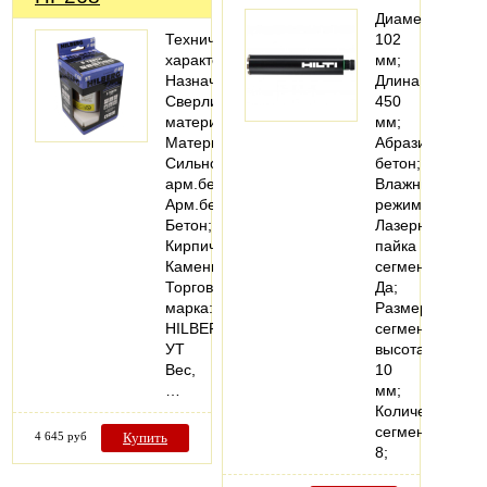
Диаметр
Технические
102
характеристики
мм;
Назначение:
Длина
Сверлить
450
материал
мм;
Материалы:
Абразивный
Сильно
бетон;
арм.бетон;
Влажный
Арм.бетон;
режим;
Бетон;
Лазерная
Кирпич;
пайка
Камень
сегментов
Торговая
Да;
марка:
Размеры
HILBERG
сегмента
УТ
высота
Вес,
10
…
мм;
Количество
сегментов
4 645 руб
Купить
8;