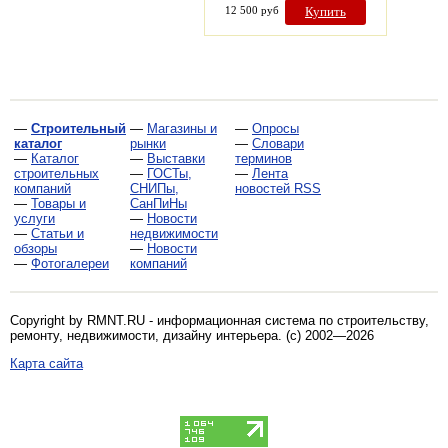
12 500 руб
Купить
—
Строительный
—
Магазины и
—
Опросы
каталог
рынки
—
Словари
—
Каталог
—
Выставки
терминов
строительных
—
ГОСТы,
—
Лента
компаний
СНИПы,
новостей RSS
—
Товары и
СанПиНы
услуги
—
Новости
—
Статьи и
недвижимости
обзоры
—
Новости
—
Фотогалереи
компаний
Copyright by RMNT.RU - информационная система по
строительству,
ремонту, недвижимости, дизайну интерьера
. (c) 2002—2026
Карта сайта