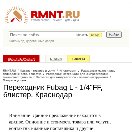
строительство
ремонт
дом и дача
Искать
везде
Например,
деревянные двери
ВЫБРАТЬ РАЗДЕЛ
СТАТЬИ
ТОВАРЫ
КАТАЛОГ КОМПАНИЙ
RMNT.RU
/
Каталог товаров и услуг
/
Инструмент
/
Расходные материалы,
принадлежности, оснастка
/
Расходные материалы для компрессоров и
пневмоинструмента
/
Запчасти для компрессоров и пневмоинструмента
/
Товары и услуги
Переходник Fubag L - 1/4"FF,
блистер
. Краснодар
Внимание! Данное предложение находится в
архиве. Описание и стоимость товара или услуги,
контактные данные поставщика и другие