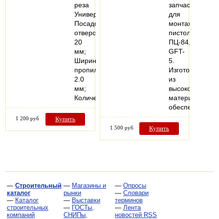
реза
запчасть
Универсальный;
для
Посадочное
монтажного
отверстие
пистолета
20
ПЦ-84,
мм;
GFT-
Ширина
5.
пропила
Изготовлен
2.0
из
мм;
высококачеств
Количество…
материала,
обеспечивает
1 200 руб
Купить
1 500 руб
Купить
—
Строительный
—
Магазины и
—
Опросы
каталог
рынки
—
Словари
—
Каталог
—
Выставки
терминов
строительных
—
ГОСТы,
—
Лента
компаний
СНИПы,
новостей RSS