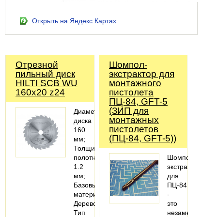
Открыть на Яндекс.Картах
Отрезной
Шомпол-
пильный диск
экстрактор для
HILTI SCB WU
монтажного
160x20 z24
пистолета
ПЦ-84, GFT-5
(ЗИП для
Диаметр
монтажных
диска
пистолетов
160
(ПЦ-84, GFT-5))
мм;
Толщина
полотна
Шомпол-
1.2
экстрактор
мм;
для
Базовый
ПЦ-84
материал
-
Дерево;
это
Тип
незаменимая