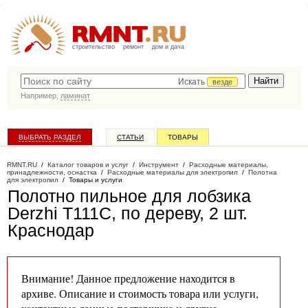
строительство
ремонт
дом и дача
Искать
везде
Например,
ламинат
ВЫБРАТЬ РАЗДЕЛ
СТАТЬИ
ТОВАРЫ
КАТАЛОГ КОМПАНИЙ
RMNT.RU
/
Каталог товаров и услуг
/
Инструмент
/
Расходные материалы,
принадлежности, оснастка
/
Расходные материалы для электропил
/
Полотна
для электропил
/
Товары и услуги
Полотно пильное для лобзика
Derzhi T111C, по дереву, 2 шт
.
Краснодар
Внимание! Данное предложение находится в
архиве. Описание и стоимость товара или услуги,