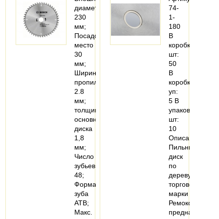
диаметр
74-
230
1-
мм;
180
Посадочное
В
место
коробке,
30
шт:
мм;
50
Ширина
В
пропила
коробке,
2.8
уп:
мм;
5 В
толщина
упаковке,
основного
шт:
диска
10
1,8
Описание:
мм;
Пильный
Число
диск
зубьев
по
48;
дереву
Форма
торговой
зуба
марки
ATB;
Ремоколор
Макс.
предназначен