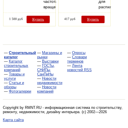
частота
для
вращения…
распиловки…
1 500 руб
Купить
417 руб
Купить
—
Строительный
—
Магазины и
—
Опросы
каталог
рынки
—
Словари
—
Каталог
—
Выставки
терминов
строительных
—
ГОСТы,
—
Лента
компаний
СНИПы,
новостей RSS
—
Товары и
СанПиНы
услуги
—
Новости
—
Статьи и
недвижимости
обзоры
—
Новости
—
Фотогалереи
компаний
Copyright by RMNT.RU - информационная система по
строительству,
ремонту, недвижимости, дизайну интерьера
. (c) 2002—2026
Карта сайта