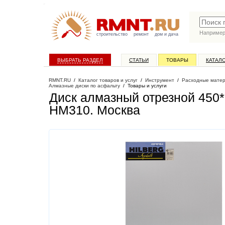
Наприме
строительство
ремонт
дом и дача
ВЫБРАТЬ РАЗДЕЛ
СТАТЬИ
ТОВАРЫ
КАТАЛ
RMNT.RU
/
Каталог товаров и услуг
/
Инструмент
/
Расходные матер
Алмазные диски по асфальту
/
Товары и услуги
Диск алмазный отрезной 450*2
HM310
. Москва