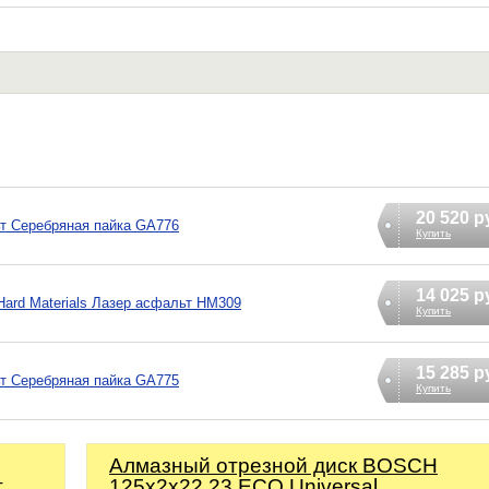
20 520 р
ьт Серебряная пайка GA776
Купить
14 025 р
 Hard Materials Лазер асфальт HM309
Купить
15 285 р
ьт Серебряная пайка GA775
Купить
Алмазный отрезной диск BOSCH
т
125x2x22.23 ECO Universal