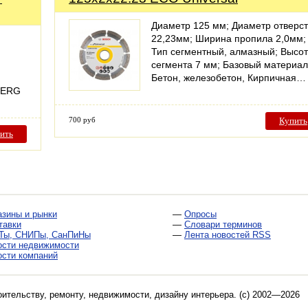
Диаметр 125 мм; Диаметр отверс
22,23мм; Ширина пропила 2,0мм;
Тип сегментный, алмазный; Высо
сегмента 7 мм; Базовый материал
Бетон, железобетон, Кирпичная…
LBERG
700 руб
Купить
ить
азины и рынки
—
Опросы
тавки
—
Словари терминов
Ты, СНИПы, СанПиНы
—
Лента новостей RSS
ости недвижимости
ости компаний
оительству, ремонту, недвижимости, дизайну интерьера
. (c) 2002—2026