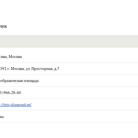
зчик
ква, Москва
392 г. Москва, ул. Просторная, д.7
ображенская площадь
5) 966-28-40
p://trio-diamond.ru/
на