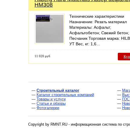
HM308
Технические характеристики
Назначение: Резать материал
Материалы: Асфальт;
Асфальтобетон; Свежий бетон;
Песчаник Торговая марка: HI
УТ Вес, кг: 1,6…
11 020 руб
Куп
—
Строительный каталог
—
Маг
—
Каталог строительных компаний
—
Выс
—
Товары и услуги
—
ГОС
—
Статьи и обзоры
—
Нов
—
Фотогалереи
—
Нов
Copyright by RMNT.RU - информационная система по
стр