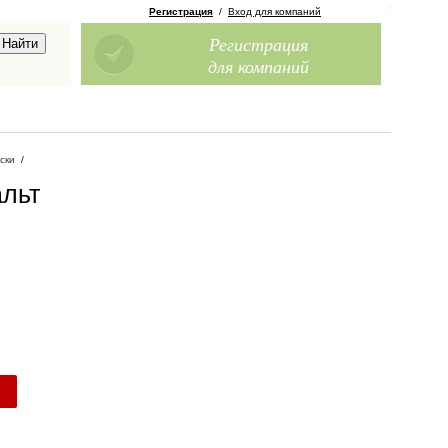
Регистрация
/
Вход для компаний
Регистрация
для компаний
ски
/
альт