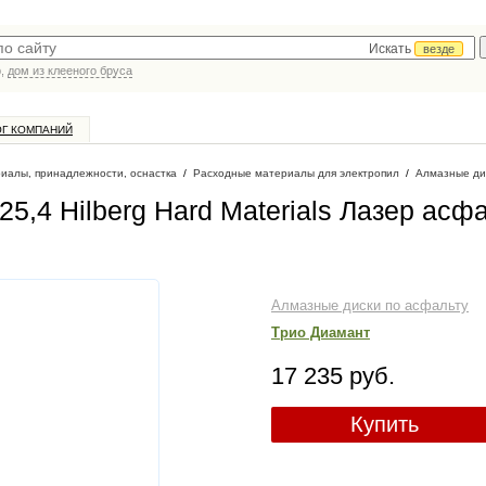
Искать
везде
р,
дом из клееного бруса
ОГ КОМПАНИЙ
иалы, принадлежности, оснастка
/
Расходные материалы для электропил
/
Алмазные ди
5,4 Hilberg Hard Materials Лазер асф
Алмазные диски по асфальту
Трио Диамант
17 235 руб.
Купить