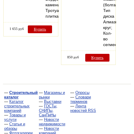
камень;
(болгарок);
Тротуарная
Тип
плитка…
диска
Алмазный
круг;
1 655 руб
Купить
Кол-
во
сегментов…
850 руб
Купить
—
Строительный
—
Магазины и
—
Опросы
каталог
рынки
—
Словари
—
Каталог
—
Выставки
терминов
строительных
—
ГОСТы,
—
Лента
компаний
СНИПы,
новостей RSS
—
Товары и
СанПиНы
услуги
—
Новости
—
Статьи и
недвижимости
обзоры
—
Новости
—
Фотогалереи
компаний