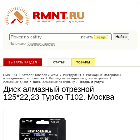
строительство
ремонт
дом и дача
Искать
везде
Например,
бурение скважин
ВЫБРАТЬ РАЗДЕЛ
СТАТЬИ
ТОВАРЫ
КАТАЛОГ КОМПАНИЙ
RMNT.RU
/
Каталог товаров и услуг
/
Инструмент
/
Расходные материалы,
принадлежности, оснастка
/
Расходные материалы для электропил
/
Алмазные диски
/
Диски алмазные по кирпичу
/
Товары и услуги
Диск алмазный отрезной
125*22,23 Турбо T102
. Москва