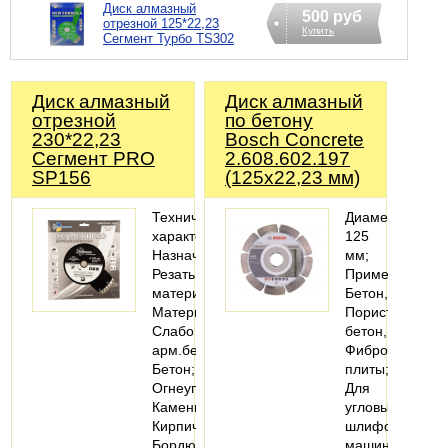
Диск алмазный
500 руб
отрезной 125*22,23
Купить
Сегмент Турбо TS302
Диск алмазный
Диск алмазный
отрезной
по бетону
230*22,23
Bosch Concrete
Сегмент PRO
2.608.602.197
SP156
(125х22,23 мм)
Технические
Диаметр
характеристики
125
Назначение:
мм;
Резать
Применение
материал
Бетон,
Материалы:
Пористый
Слабо
бетон,
арм.бетон;
Фиброцементн
Бетон;
плиты;
Огнеупоры;
Для
Камень;
угловых
Кирпич;
шлифовальных
Бордюрный
машин