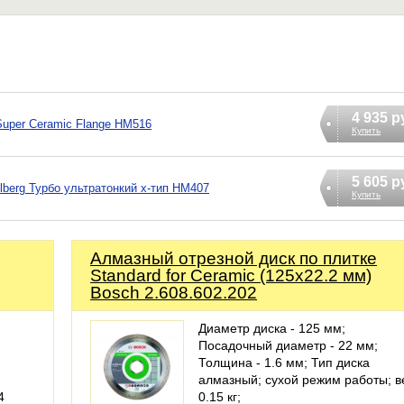
4 935 р
Super Ceramic Flange HM516
Купить
5 605 р
lberg Турбо ультратонкий х-тип HM407
Купить
Алмазный отрезной диск по плитке
Standard for Ceramic (125х22.2 мм)
Bosch 2.608.602.202
Диаметр диска - 125 мм;
Посадочный диаметр - 22 мм;
Толщина - 1.6 мм; Тип диска
алмазный; сухой режим работы; в
4
0.15 кг;