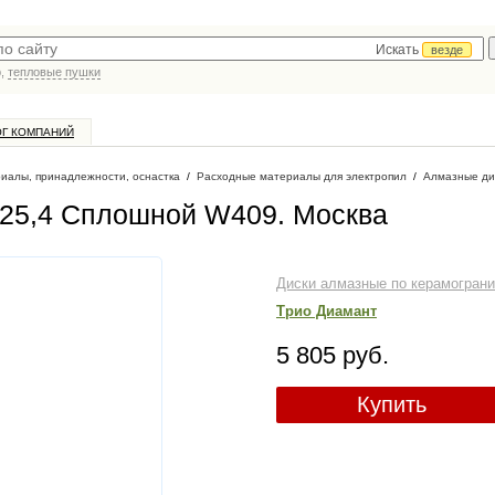
Искать
везде
р,
тепловые пушки
ОГ КОМПАНИЙ
иалы, принадлежности, оснастка
/
Расходные материалы для электропил
/
Алмазные ди
*25,4 Сплошной W409
. Москва
Диски алмазные по керамограни
Трио Диамант
5 805 руб.
Купить