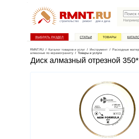
Наприме
строительство
ремонт
дом и дача
ВЫБРАТЬ РАЗДЕЛ
СТАТЬИ
ТОВАРЫ
КАТАЛ
RMNT.RU
/
Каталог товаров и услуг
/
Инструмент
/
Расходные матер
алмазные по керамограниту
/
Товары и услуги
Диск алмазный отрезной 350