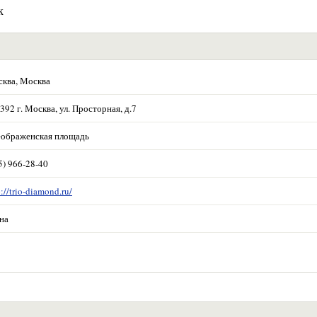
к
ква, Москва
392 г. Москва, ул. Просторная, д.7
ображенская площадь
5) 966-28-40
p://trio-diamond.ru/
на