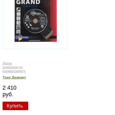
Диски
алмазные по
керамограниту
Трио Диамант
2 410
руб.
Купить