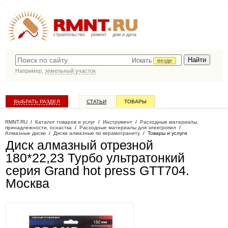
строительство
ремонт
дом и дача
Искать
везде
Например,
земельный участок
ВЫБРАТЬ РАЗДЕЛ
СТАТЬИ
ТОВАРЫ
КАТАЛОГ КОМПАНИЙ
RMNT.RU
/
Каталог товаров и услуг
/
Инструмент
/
Расходные материалы,
принадлежности, оснастка
/
Расходные материалы для электропил
/
Алмазные диски
/
Диски алмазные по керамограниту
/
Товары и услуги
Диск алмазный отрезной
180*22,23 Турбо ультратонкий
серия Grand hot press GTT704
.
Москва