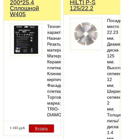
200*25,4
HILTI P-S
Сплошной
125/22.2
W405
Посадочное
Технические
место
характеристики
22.23
Назначение:
мм;
Резать
Диаметр
материал
диска
Материалы:
125
Керамическая
мм;
плитка;
Высота
Клинкерный
сегмента
кирпич;
12
Фасадная
мм;
плитка
Ширина
Торговая
сегмента
марка:
2
TRIO-
мм;
DIAMOND…
Толщина
пилы/
диска
1 165 руб
Купить
1.4
мм;