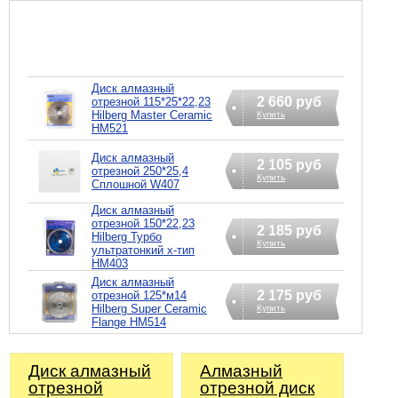
Диск алмазный
2 660 руб
отрезной 115*25*22,23
Hilberg Master Сeramic
Купить
HM521
Диск алмазный
2 105 руб
отрезной 250*25,4
Купить
Сплошной W407
Диск алмазный
отрезной 150*22,23
2 185 руб
Hilberg Турбо
Купить
ультратонкий х-тип
HM403
Диск алмазный
2 175 руб
отрезной 125*м14
Hilberg Super Ceramic
Купить
Flange HM514
Диск алмазный
Алмазный
отрезной
отрезной диск