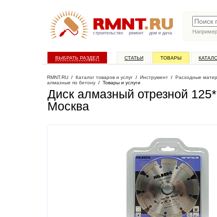
Наприме
строительство
ремонт
дом и дача
ВЫБРАТЬ РАЗДЕЛ
СТАТЬИ
ТОВАРЫ
КАТАЛ
RMNT.RU
/
Каталог товаров и услуг
/
Инструмент
/
Расходные матер
алмазные по бетону
/
Товары и услуги
Диск алмазный отрезной 125*2
Москва