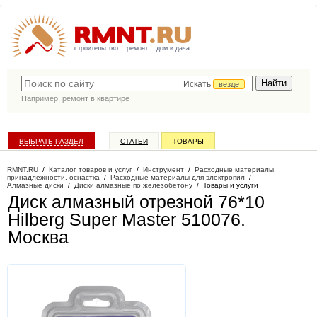
строительство
ремонт
дом и дача
Искать
везде
Например,
ремонт в квартире
ВЫБРАТЬ РАЗДЕЛ
СТАТЬИ
ТОВАРЫ
КАТАЛОГ КОМПАНИЙ
RMNT.RU
/
Каталог товаров и услуг
/
Инструмент
/
Расходные материалы,
принадлежности, оснастка
/
Расходные материалы для электропил
/
Алмазные диски
/
Диски алмазные по железобетону
/
Товары и услуги
Диск алмазный отрезной 76*10
Hilberg Super Master 510076
.
Москва