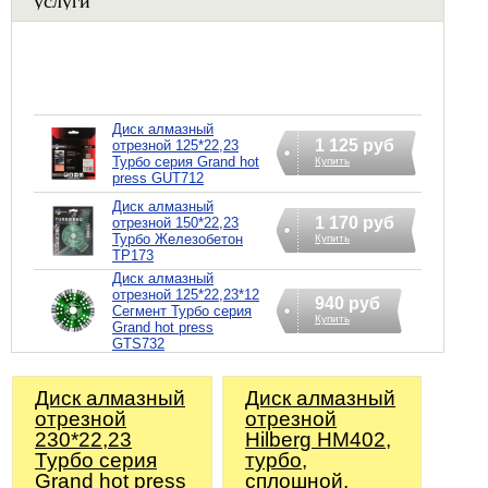
Диск алмазный
1 125 руб
отрезной 125*22,23
Турбо серия Grand hot
Купить
press GUT712
Диск алмазный
1 170 руб
отрезной 150*22,23
Турбо Железобетон
Купить
TP173
Диск алмазный
отрезной 125*22,23*12
940 руб
Сегмент Турбо серия
Купить
Grand hot press
GTS732
Диск алмазный
Диск алмазный
отрезной
отрезной
230*22,23
Hilberg HM402,
Турбо серия
турбо,
Grand hot press
сплошной,