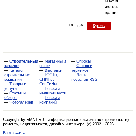
Максимальная
частота
вращения…
1 800 руб
Купить
—
Строительный
—
Магазины и
—
Опросы
каталог
рынки
—
Словари
—
Каталог
—
Выставки
терминов
строительных
—
ГОСТы,
—
Лента
компаний
СНИПы,
новостей RSS
—
Товары и
СанПиНы
услуги
—
Новости
—
Статьи и
недвижимости
обзоры
—
Новости
—
Фотогалереи
компаний
Copyright by RMNT.RU - информационная система по
строительству,
ремонту, недвижимости, дизайну интерьера
. (c) 2002—2026
Карта сайта