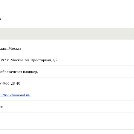
к
ква, Москва
392 г. Москва, ул. Просторная, д.7
ображенская площадь
5) 966-28-40
p://trio-diamond.ru/
на