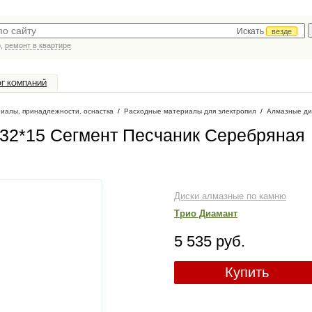
Искать
везде
р,
ремонт в квартире
ОГ КОМПАНИЙ
иалы, принадлежности, оснастка
/
Расходные материалы для электропил
/
Алмазные ди
*32*15 Сегмент Песчаник Серебряная
Диски алмазные по камню
Трио Диамант
5 535 руб.
Купить