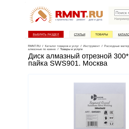
Наприме
строительство
ремонт
дом и дача
ВЫБРАТЬ РАЗДЕЛ
СТАТЬИ
ТОВАРЫ
КАТАЛ
RMNT.RU
/
Каталог товаров и услуг
/
Инструмент
/
Расходные матер
алмазные по камню
/
Товары и услуги
Диск алмазный отрезной 300
пайка SWS901
. Москва