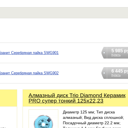
5 985 р
 Гранит Серебряная пайка SWG901
Купить
6 445 р
 Гранит Серебряная пайка SWG902
Купить
Алмазный диск Trio Diamond Керамик
PRO супер тонкий 125х22,23
Диаметр 125 мм; Тип диска
алмазный; Вид диска сплошной;
Посадочный диаметр 22.2 мм;