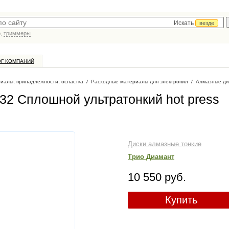
Искать
везде
р,
триммеры
ОГ КОМПАНИЙ
иалы, принадлежности, оснастка
/
Расходные материалы для электропил
/
Алмазные ди
32 Сплошной ультратонкий hot press
Диски алмазные тонкие
Трио Диамант
10 550 руб.
Купить