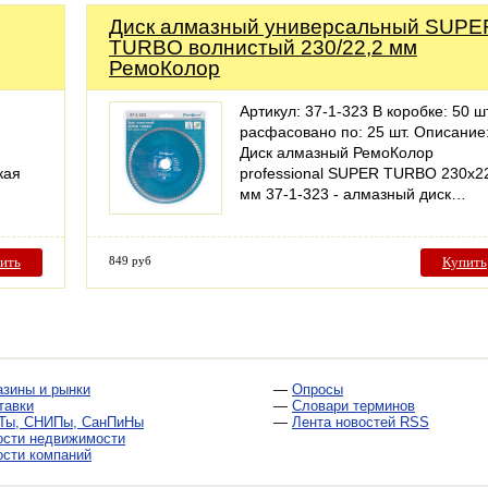
Диск алмазный универсальный SUPE
TURBO волнистый 230/22,2 мм
РемоКолор
Артикул: 37-1-323 В коробке: 50 шт
расфасовано по: 25 шт. Описание
Диск алмазный РемоКолор
кая
professional SUPER TURBO 230х2
мм 37-1-323 - алмазный диск…
ить
849 руб
Купить
азины и рынки
—
Опросы
тавки
—
Словари терминов
Ты, СНИПы, СанПиНы
—
Лента новостей RSS
ости недвижимости
ости компаний