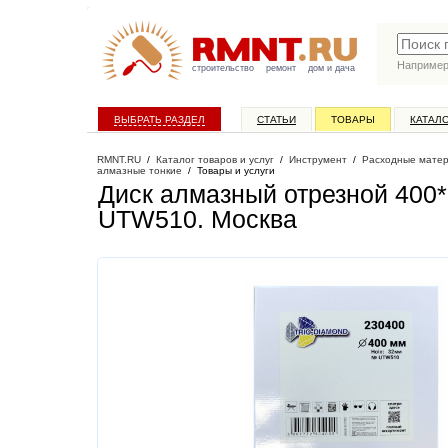
Наприме
строительство
ремонт
дом и дача
ВЫБРАТЬ РАЗДЕЛ
СТАТЬИ
ТОВАРЫ
КАТАЛ
RMNT.RU
/
Каталог товаров и услуг
/
Инструмент
/
Расходные матер
алмазные тонкие
/
Товары и услуги
Диск алмазный отрезной 400*
UTW510
. Москва