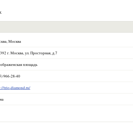
к
ква, Москва
392 г. Москва, ул. Просторная, д.7
ображенская площадь
5) 966-28-40
p://trio-diamond.ru/
на