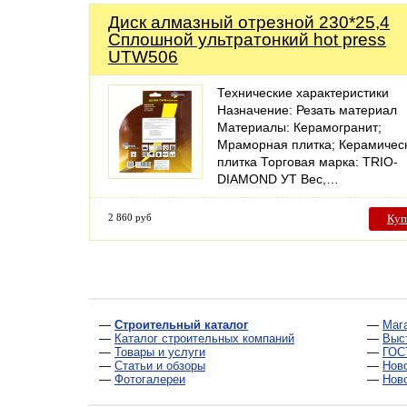
Диск алмазный отрезной 230*25,4
Сплошной ультратонкий hot press
UTW506
Технические характеристики
Назначение: Резать материал
Материалы: Керамогранит;
Мраморная плитка; Керамичес
плитка Торговая марка: TRIO-
DIAMOND УТ Вес,…
2 860 руб
Куп
—
Строительный каталог
—
Маг
—
Каталог строительных компаний
—
Выс
—
Товары и услуги
—
ГОС
—
Статьи и обзоры
—
Нов
—
Фотогалереи
—
Нов