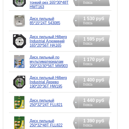
тонкий рез 165*30*48Т
Купить
HWT163
1 530 руб
Диск пильный
85*15*24T 543085
Купить
Диск пильный Hilberg
1 595 руб
Industrial Алюминий
Купить
165*20*56Т HA165
Диск пильный по
1 170 руб
мультиматериалам
Купить
200*32/30*56Т MM903
Диск пильный Hilberg
1 400 руб
Industrial Дерево
Купить
190*20*36Т HW195
1 440 руб
Диск пильный
250*32*24Т FLL821
Купить
1 390 руб
Диск пильный
250*32*48Т FLL822
Купить