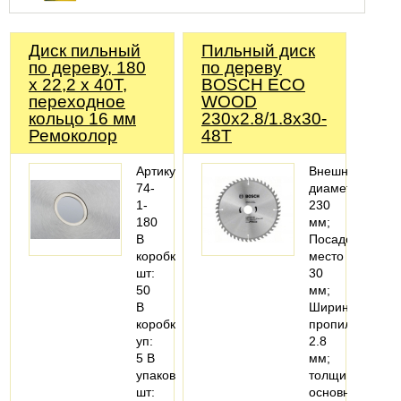
Диск пильный
Пильный диск
по дереву, 180
по дереву
x 22,2 x 40T,
BOSCH ECO
переходное
WOOD
кольцо 16 мм
230x2.8/1.8x30-
Ремоколор
48T
Артикул:
Внешний
74-
диаметр
1-
230
180
мм;
В
Посадочное
коробке,
место
шт:
30
50
мм;
В
Ширина
коробке,
пропила
уп:
2.8
5 В
мм;
упаковке,
толщина
шт:
основного