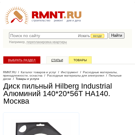
строительство
ремонт
дом и дача
Искать
везде
Например,
перепланировка квартиры
ВЫБРАТЬ РАЗДЕЛ
СТАТЬИ
ТОВАРЫ
КАТАЛОГ КОМПАНИЙ
RMNT.RU
/
Каталог товаров и услуг
/
Инструмент
/
Расходные материалы,
принадлежности, оснастка
/
Расходные материалы для электропил
/
Пильные
диски
/
Товары и услуги
Диск пильный Hilberg Industrial
Алюминий 140*20*56Т HA140
.
Москва