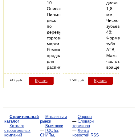
10
диска
Описание:
1,8
Пильный
мм;
диск
Число
по
зубьев
дереву
48;
торговой
Форма
марки
зуба
Ремоколор
ATB;
предназначен
Макс.
для
частота
распиловки…
вращения…
417 руб
Купить
1 500 руб
Купить
—
Строительный
—
Магазины и
—
Опросы
каталог
рынки
—
Словари
—
Каталог
—
Выставки
терминов
строительных
—
ГОСТы,
—
Лента
компаний
СНИПы,
новостей RSS