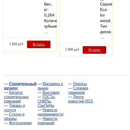
Вес,
Серия:
кг:
Eco
0,264
for
Количество
wood;
зубьев,
Тип
…
диска:
…
1 820 руб
Купить
1 000 руб
Купить
—
Строительный
—
Магазины и
—
Опросы
каталог
рынки
—
Словари
—
Каталог
—
Выставки
терминов
строительных
—
ГОСТы,
—
Лента
компаний
СНИПы,
новостей RSS
—
Товары и
СанПиНы
услуги
—
Новости
—
Статьи и
недвижимости
обзоры
—
Новости
—
Фотогалереи
компаний