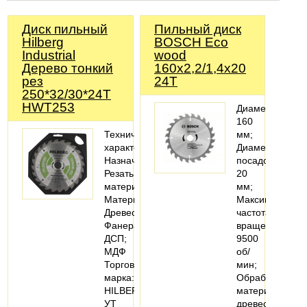
Диск пильный
Пильный диск
Hilberg
BOSCH Eco
Industrial
wood
Дерево тонкий
160x2,2/1,4х20
рез
24Т
250*32/30*24Т
HWT253
Диаметр:
160
Технические
мм;
характеристики
Диаметр
Назначение:
посадочный:
Резать
20
материал
мм;
Материалы:
Максимальная
Древесина;
частота
Фанера;
вращения:
ДСП;
9500
МДФ
об/
Торговая
мин;
марка:
Обрабатываем
HILBERG
материал:
УТ
древесина;