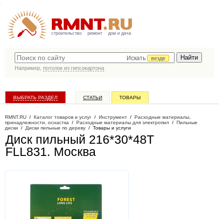
строительство
ремонт
дом и дача
Искать
везде
Например,
потолок из гипсокартона
ВЫБРАТЬ РАЗДЕЛ
СТАТЬИ
ТОВАРЫ
КАТАЛОГ КОМПАНИЙ
RMNT.RU
/
Каталог товаров и услуг
/
Инструмент
/
Расходные материалы,
принадлежности, оснастка
/
Расходные материалы для электропил
/
Пильные
диски
/
Диски пильные по дереву
/
Товары и услуги
Диск пильный 216*30*48Т
FLL831
. Москва