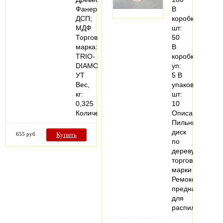
Фанера;
В
ДСП;
коробке,
МДФ
шт:
Торговая
50
марка:
В
TRIO-
коробке,
DIAMOND
уп:
УТ
5 В
Вес,
упаковке,
кг:
шт:
0,325
10
Количество…
Описание:
Пильный
диск
655 руб
Купить
по
дереву
торговой
марки
Ремоколор
предназначен
для
распиловки…