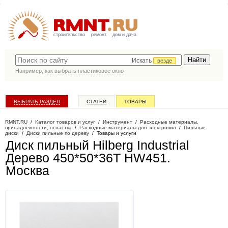
строительство
ремонт
дом и дача
Искать
везде
Например,
как выбрать пластиковое окно
ВЫБРАТЬ РАЗДЕЛ
СТАТЬИ
ТОВАРЫ
КАТАЛОГ КОМПАНИЙ
RMNT.RU
/
Каталог товаров и услуг
/
Инструмент
/
Расходные материалы,
принадлежности, оснастка
/
Расходные материалы для электропил
/
Пильные
диски
/
Диски пильные по дереву
/
Товары и услуги
Диск пильный Hilberg Industrial
Дерево 450*50*36Т HW451
.
Москва