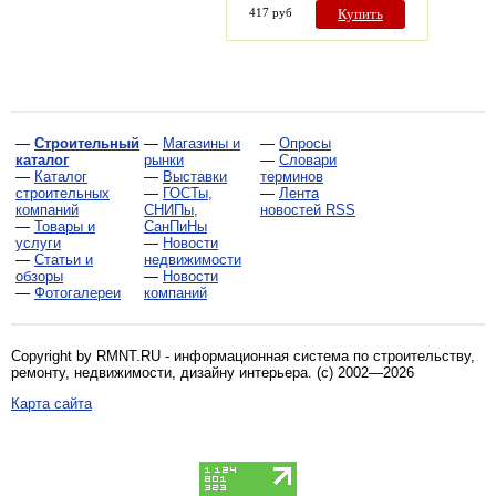
417 руб
Купить
—
Строительный
—
Магазины и
—
Опросы
каталог
рынки
—
Словари
—
Каталог
—
Выставки
терминов
строительных
—
ГОСТы,
—
Лента
компаний
СНИПы,
новостей RSS
—
Товары и
СанПиНы
услуги
—
Новости
—
Статьи и
недвижимости
обзоры
—
Новости
—
Фотогалереи
компаний
Copyright by RMNT.RU - информационная система по
строительству,
ремонту, недвижимости, дизайну интерьера
. (c) 2002—2026
Карта сайта