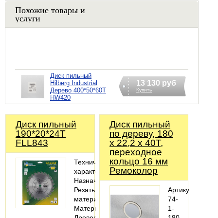
Похожие товары и
услуги
Диск пильный
13 130 руб
Hilberg Industrial
Дерево 400*50*60Т
Купить
HW420
Диск пильный
Диск пильный
190*20*24Т
по дереву, 180
FLL843
x 22,2 x 40T,
переходное
кольцо 16 мм
Технические
Ремоколор
характеристики
Назначение:
Резать
Артикул:
материал
74-
Материалы:
1-
Древесина;
180