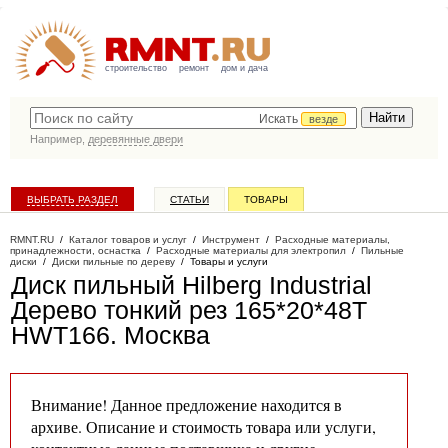
строительство
ремонт
дом и дача
Искать
везде
Например,
деревянные двери
ВЫБРАТЬ РАЗДЕЛ
СТАТЬИ
ТОВАРЫ
КАТАЛОГ КОМПАНИЙ
RMNT.RU
/
Каталог товаров и услуг
/
Инструмент
/
Расходные материалы,
принадлежности, оснастка
/
Расходные материалы для электропил
/
Пильные
диски
/
Диски пильные по дереву
/
Товары и услуги
Диск пильный Hilberg Industrial
Дерево тонкий рез 165*20*48Т
HWT166
. Москва
Внимание! Данное предложение находится в
архиве. Описание и стоимость товара или услуги,