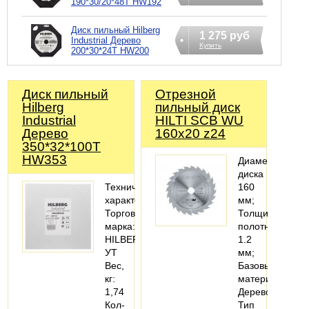
190*30/20*48Т HW192
Диск пильный Hilberg
1 275 руб
Industrial Дерево
Купить
200*30*24Т HW200
Диск пильный
Отрезной
Hilberg
пильный диск
Industrial
HILTI SCB WU
Дерево
160x20 z24
350*32*100Т
HW353
Диаметр
диска
Технические
160
характеристики
мм;
Торговая
Толщина
марка:
полотна
HILBERG
1.2
УТ
мм;
Вес,
Базовый
кг:
материал
1,74
Дерево;
Кол-
Тип