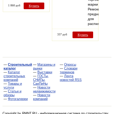
марки
1 860 руб
Купить
Ремоколор
предназначен
для
распиловки…
337 руб
Купить
—
Строительный
—
Магазины и
—
Опросы
каталог
рынки
—
Словари
—
Каталог
—
Выставки
терминов
строительных
—
ГОСТы,
—
Лента
компаний
СНИПы,
новостей RSS
—
Товары и
СанПиНы
услуги
—
Новости
—
Статьи и
недвижимости
обзоры
—
Новости
—
Фотогалереи
компаний
Copyright by RMNT.RU - информационная система по
строительству,