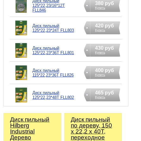
Диск пильный
380 руб
125*22,23/16*12Т
Купить
FLL846
420 руб
Диск пильный
125*22,23*24Т FLL803
Купить
430 руб
Диск пильный
125*22,23*36Т FLL801
Купить
400 руб
Диск пильный
115*22,23*36Т FLL826
Купить
465 руб
Диск пильный
125*22,23*48Т FLL802
Купить
Диск пильный
Диск пильный
Hilberg
по дереву, 150
Industrial
x 22,2 x 40T,
Дерево
переходное