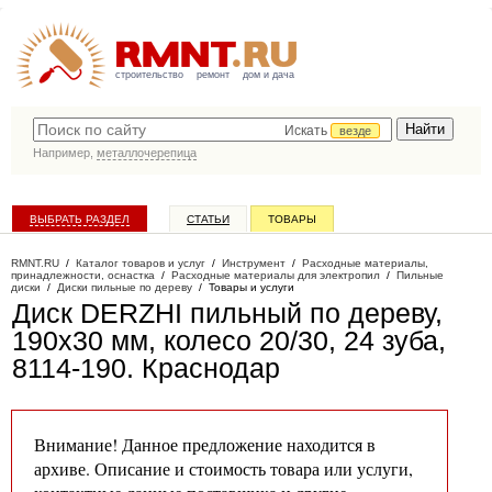
строительство
ремонт
дом и дача
Искать
везде
Например,
металлочерепица
ВЫБРАТЬ РАЗДЕЛ
СТАТЬИ
ТОВАРЫ
КАТАЛОГ КОМПАНИЙ
RMNT.RU
/
Каталог товаров и услуг
/
Инструмент
/
Расходные материалы,
принадлежности, оснастка
/
Расходные материалы для электропил
/
Пильные
диски
/
Диски пильные по дереву
/
Товары и услуги
Диск DERZHI пильный по дереву,
190х30 мм, колесо 20/30, 24 зуба,
8114-190
. Краснодар
Внимание! Данное предложение находится в
архиве. Описание и стоимость товара или услуги,