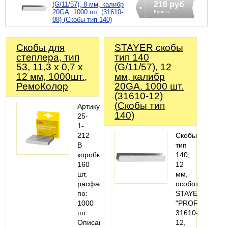
216 руб
(G/11/57), 8 мм, калибр
20GA. 1000 шт. (31610-
Купить
08) (Скобы тип 140)
Скобы для
STAYER скобы
степлера, тип
тип 140
53, 11,3 х 0,7 х
(G/11/57), 12
12 мм, 1000шт.,
мм, калибр
РемоКолор
20GA. 1000 шт.
(31610-12)
(Скобы тип
Артикул:
140)
25-
1-
212
Скобы
В
тип
коробке:
140,
160
12
шт,
мм,
расфасовано
особотвердые,
по:
STAYER
1000
"PROFESSIONA
шт.
31610-
Описание:
12,