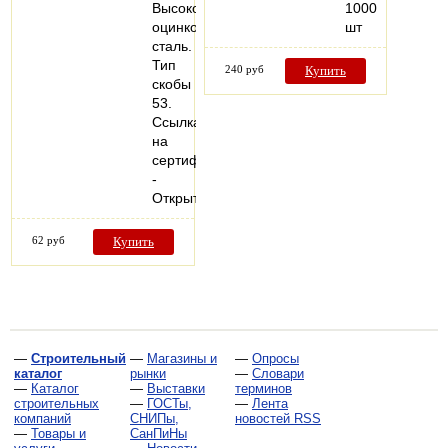
Высококачественная
1000
оцинкованная
шт
сталь.
Тип
240 руб
Купить
скобы
53.
Ссылка
на
сертификат
-
Открыть…
62 руб
Купить
—
Строительный
—
Магазины и
—
Опросы
каталог
рынки
—
Словари
—
Каталог
—
Выставки
терминов
строительных
—
ГОСТы,
—
Лента
компаний
СНИПы,
новостей RSS
—
Товары и
СанПиНы