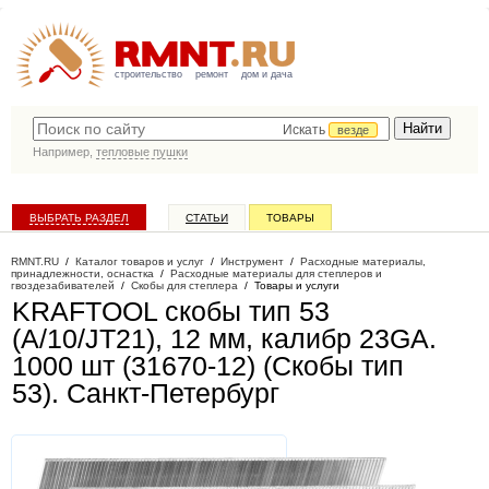
строительство
ремонт
дом и дача
Искать
везде
Например,
тепловые пушки
ВЫБРАТЬ РАЗДЕЛ
СТАТЬИ
ТОВАРЫ
КАТАЛОГ КОМПАНИЙ
RMNT.RU
/
Каталог товаров и услуг
/
Инструмент
/
Расходные материалы,
принадлежности, оснастка
/
Расходные материалы для степлеров и
гвоздезабивателей
/
Скобы для степлера
/
Товары и услуги
KRAFTOOL скобы тип 53
(A/10/JT21), 12 мм, калибр 23GA.
1000 шт (31670-12) (Скобы тип
53)
. Санкт-Петербург