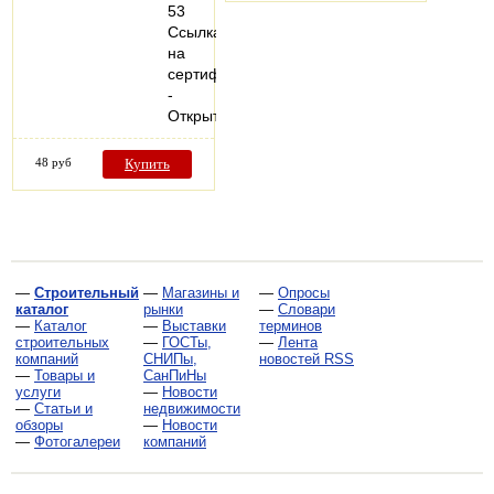
53
Ссылка
на
сертификат
-
Открыть…
48 руб
Купить
—
Строительный
—
Магазины и
—
Опросы
каталог
рынки
—
Словари
—
Каталог
—
Выставки
терминов
строительных
—
ГОСТы,
—
Лента
компаний
СНИПы,
новостей RSS
—
Товары и
СанПиНы
услуги
—
Новости
—
Статьи и
недвижимости
обзоры
—
Новости
—
Фотогалереи
компаний