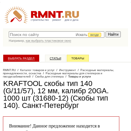
строительство
ремонт
дом и дача
Искать
везде
Например,
как выбрать пластиковое окно
ВЫБРАТЬ РАЗДЕЛ
СТАТЬИ
ТОВАРЫ
КАТАЛОГ КОМПАНИЙ
RMNT.RU
/
Каталог товаров и услуг
/
Инструмент
/
Расходные материалы,
принадлежности, оснастка
/
Расходные материалы для степлеров и
гвоздезабивателей
/
Скобы для степлера
/
Товары и услуги
KRAFTOOL скобы тип 140
(G/11/57), 12 мм, калибр 20GA.
1000 шт (31680-12) (Скобы тип
140)
. Санкт-Петербург
Внимание! Данное предложение находится в