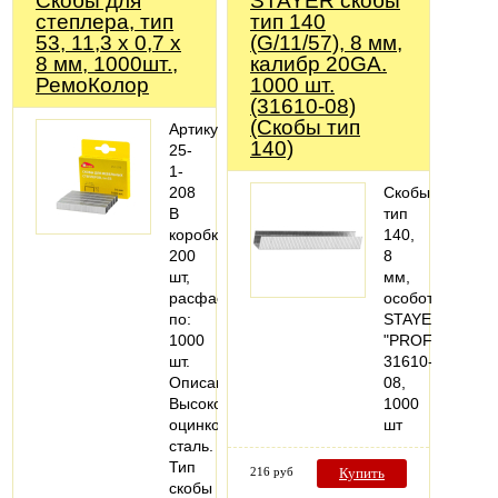
Скобы для
STAYER скобы
степлера, тип
тип 140
53, 11,3 х 0,7 х
(G/11/57), 8 мм,
8 мм, 1000шт.,
калибр 20GA.
РемоКолор
1000 шт.
(31610-08)
(Скобы тип
Артикул:
140)
25-
1-
208
Скобы
В
тип
коробке:
140,
200
8
шт,
мм,
расфасовано
особотвердые,
по:
STAYER
1000
"PROFESSIONA
шт.
31610-
Описание:
08,
Высококачественная
1000
оцинкованная
шт
сталь.
Тип
216 руб
Купить
скобы