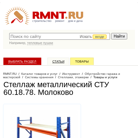
строительство
ремонт
дом и дача
Искать
везде
Например,
тепловые пушки
ВЫБРАТЬ РАЗДЕЛ
СТАТЬИ
ТОВАРЫ
КАТАЛОГ КОМПАНИЙ
RMNT.RU
/
Каталог товаров и услуг
/
Инструмент
/
Обустройство гаража и
мастерской
/
Системы хранения
/
Стеллажи, этажерки
/
Товары и услуги
Стеллаж металлический СТУ
60.18.78
. Молоково