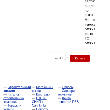
сертифициров
аналоги
по
ГОСТ
Меньше
износа
&#8594;
реже
ТО
&#8594;
…
от 500 руб
Купить
—
Строительный
—
Магазины и
—
Опросы
каталог
рынки
—
Словари
—
Каталог
—
Выставки
терминов
строительных
—
ГОСТы,
—
Лента
компаний
СНИПы,
новостей RSS
—
Товары и
СанПиНы
услуги
—
Новости