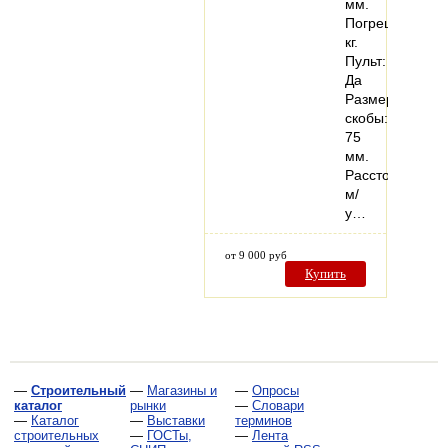
мм.
Погрешность:1,
кг.
Пульт:
Да
Размер
скобы:
75
мм.
Расстояние
м/
у…
от 9 000 руб
Купить
—
Строительный
—
Магазины и
—
Опросы
каталог
рынки
—
Словари
—
Каталог
—
Выставки
терминов
строительных
—
ГОСТы,
—
Лента