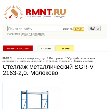
строительство
ремонт
дом и дача
Искать
везде
Например,
ремонт в квартире
ВЫБРАТЬ РАЗДЕЛ
СТАТЬИ
ТОВАРЫ
КАТАЛОГ КОМПАНИЙ
RMNT.RU
/
Каталог товаров и услуг
/
Инструмент
/
Обустройство гаража и
мастерской
/
Системы хранения
/
Стеллажи, этажерки
/
Товары и услуги
Стеллаж металлический SGR-V
2163-2,0
. Молоково