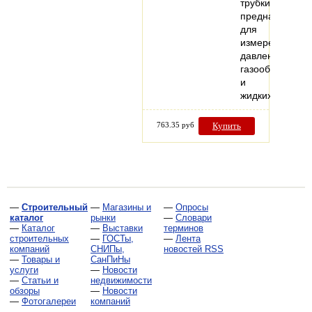
трубки,
предназначен
для
измерения
давления
газообразных
и
жидких…
763.35 руб
Купить
—
Строительный
—
Магазины и
—
Опросы
каталог
рынки
—
Словари
—
Каталог
—
Выставки
терминов
строительных
—
ГОСТы,
—
Лента
компаний
СНИПы,
новостей RSS
—
Товары и
СанПиНы
услуги
—
Новости
—
Статьи и
недвижимости
обзоры
—
Новости
—
Фотогалереи
компаний