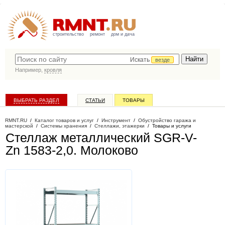
строительство
ремонт
дом и дача
Искать
везде
Например,
кровля
ВЫБРАТЬ РАЗДЕЛ
СТАТЬИ
ТОВАРЫ
КАТАЛОГ КОМПАНИЙ
RMNT.RU
/
Каталог товаров и услуг
/
Инструмент
/
Обустройство гаража и
мастерской
/
Системы хранения
/
Стеллажи, этажерки
/
Товары и услуги
Стеллаж металлический SGR-V-
Zn 1583-2,0
. Молоково