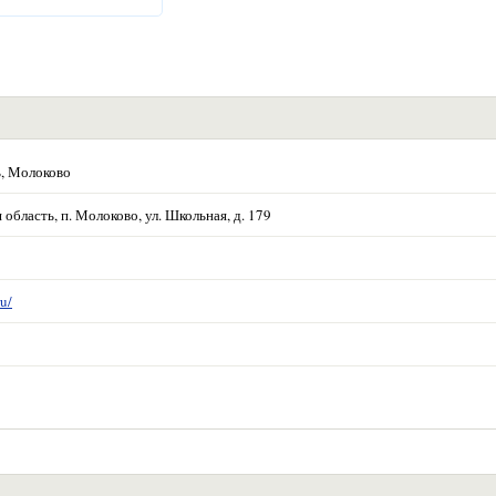
ь, Молоково
область, п. Молоково, ул. Школьная, д. 179
u/