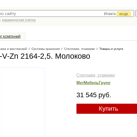
Искать
везде
р,
керамическая плитка
ОГ КОМПАНИЙ
ража и мастерской
/
Системы хранения
/
Стеллажи, этажерки
/
Товары и услуги
V-Zn 2164-2,5
. Молоково
Стеллажи, этажерки
МетМебельГрупп
31 545 руб.
Купить