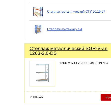
Стеллаж металлический СТУ 50.15.67
Стеллаж-контейнер К-4
Стеллаж металлический SGR-V-Zn
1263-2,0-DS
1200 х 600 х 2000 мм (Ш*Г*В)
14 016 руб
Куп