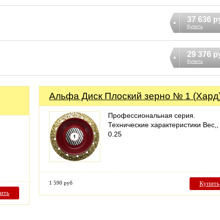
37 636 р
Купить
29 376 р
Купить
Альфа Диск Плоский зерно № 1 (Хард
Профессиональная серия.
Технические характеристики Вес,, 
0.25
1 590 руб
Купить
ить