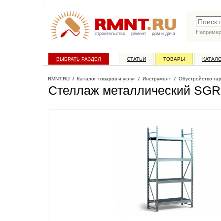
Наприме
строительство
ремонт
дом и дача
ВЫБРАТЬ РАЗДЕЛ
СТАТЬИ
ТОВАРЫ
КАТАЛ
RMNT.RU
/
Каталог товаров и услуг
/
Инструмент
/
Обустройство га
Стеллаж металлический SGR-