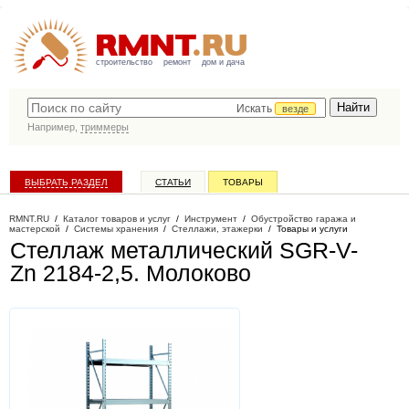
строительство
ремонт
дом и дача
Искать
везде
Например,
триммеры
ВЫБРАТЬ РАЗДЕЛ
СТАТЬИ
ТОВАРЫ
КАТАЛОГ КОМПАНИЙ
RMNT.RU
/
Каталог товаров и услуг
/
Инструмент
/
Обустройство гаража и
мастерской
/
Системы хранения
/
Стеллажи, этажерки
/
Товары и услуги
Стеллаж металлический SGR-V-
Zn 2184-2,5
. Молоково