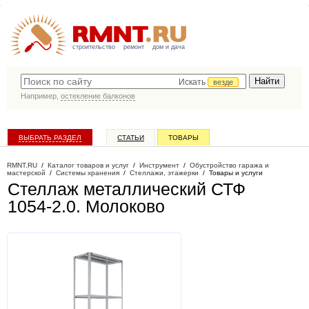
строительство
ремонт
дом и дача
Искать
везде
Например,
остекление балконов
ВЫБРАТЬ РАЗДЕЛ
СТАТЬИ
ТОВАРЫ
КАТАЛОГ КОМПАНИЙ
RMNT.RU
/
Каталог товаров и услуг
/
Инструмент
/
Обустройство гаража и
мастерской
/
Системы хранения
/
Стеллажи, этажерки
/
Товары и услуги
Стеллаж металлический СТФ
1054-2.0
. Молоково