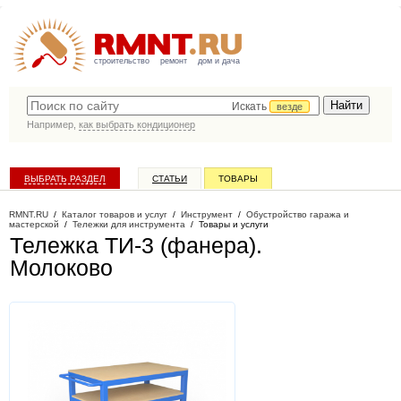
строительство
ремонт
дом и дача
Искать
везде
Например,
как выбрать кондиционер
ВЫБРАТЬ РАЗДЕЛ
СТАТЬИ
ТОВАРЫ
КАТАЛОГ КОМПАНИЙ
RMNT.RU
/
Каталог товаров и услуг
/
Инструмент
/
Обустройство гаража и
мастерской
/
Тележки для инструмента
/
Товары и услуги
Тележка ТИ-3 (фанера)
.
Молоково