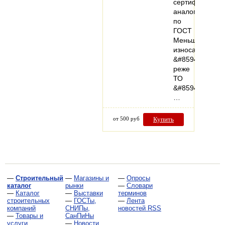
сертифициров
аналоги
по
ГОСТ
Меньше
износа
&#8594;
реже
ТО
&#8594;
…
от 500 руб
Купить
—
Строительный
—
Магазины и
—
Опросы
каталог
рынки
—
Словари
—
Каталог
—
Выставки
терминов
строительных
—
ГОСТы,
—
Лента
компаний
СНИПы,
новостей RSS
—
Товары и
СанПиНы
услуги
—
Новости