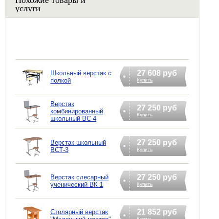
услуги
27 608 руб
Школьный верстак с
полкой
Купить
Верстак
27 250 руб
комбинированный
Купить
школьный ВС-4
27 250 руб
Верстак школьный
ВСТ-3
Купить
27 250 руб
Верстак слесарный
ученический ВК-1
Купить
21 852 руб
Столярный верстак
Купить