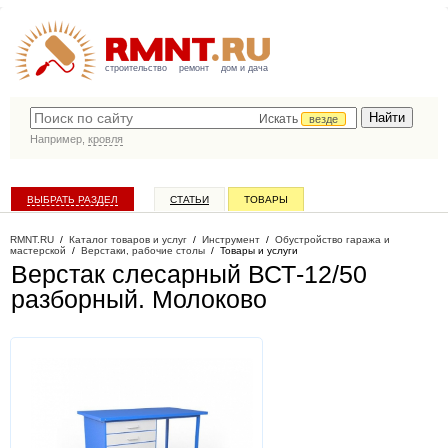
строительство
ремонт
дом и дача
Искать
везде
Например,
кровля
ВЫБРАТЬ РАЗДЕЛ
СТАТЬИ
ТОВАРЫ
КАТАЛОГ КОМПАНИЙ
RMNT.RU
/
Каталог товаров и услуг
/
Инструмент
/
Обустройство гаража и
мастерской
/
Верстаки, рабочие столы
/
Товары и услуги
Верстак слесарный ВСТ-12/50
разборный
. Молоково