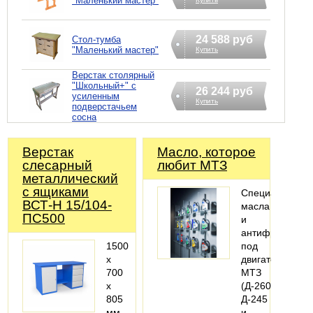
"Маленький мастер"
24 588 руб
Стол-тумба
"Маленький мастер"
Купить
Верстак столярный
"Школьный+" с
26 244 руб
усиленным
Купить
подверстачьем
сосна
Верстак
Масло, которое
слесарный
любит МТЗ
металлический
с ящиками
Специальные
ВСТ-Н 15/104-
масла
ПС500
и
антифризы
1500
под
х
двигатели
700
МТЗ
х
(Д-260,
805
Д-245
мм
и