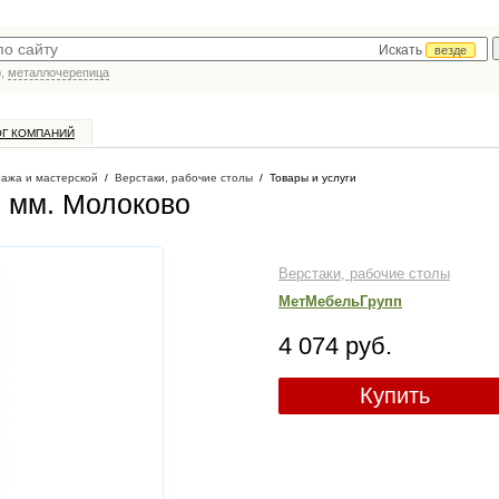
Искать
везде
р,
металлочерепица
ОГ КОМПАНИЙ
ража и мастерской
/
Верстаки, рабочие столы
/
Товары и услуги
0 мм
. Молоково
Верстаки, рабочие столы
МетМебельГрупп
4 074 руб.
Купить