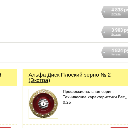
4 838 р
Купить
3 963 р
Купить
4 824 р
Купить
Н
Альфа Диск Плоский зерно № 2
(Экстра)
Профессиональная серия.
Технические характеристики Вес,, 
0.25