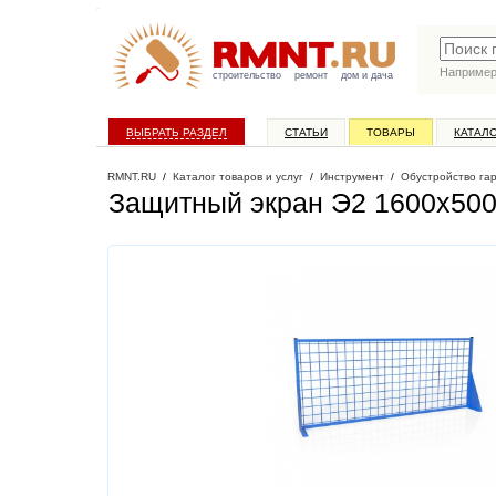
Наприме
строительство
ремонт
дом и дача
ВЫБРАТЬ РАЗДЕЛ
СТАТЬИ
ТОВАРЫ
КАТАЛ
RMNT.RU
/
Каталог товаров и услуг
/
Инструмент
/
Обустройство га
Защитный экран Э2 1600х50