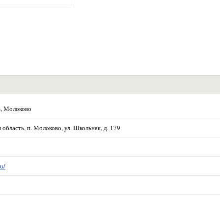
ь, Молоково
область, п. Молоково, ул. Школьная, д. 179
u/