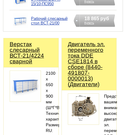
Купить
15/10-ПС950
18 865 руб
Рабочий слесарный
стол ВСТ-21/00
Купить
Верстак
Двигатель эл.
слесарный
переменного
ВСТ-21/4224
тока DDE
сварной
CSE1814 в
сборе (8440-
491807-
2100
0000013)
х
(Двигатели)
650
х
900
Представляем
мм
вашему
(Ш*Г*В)
вниманию
Технические
высококачеств
характеристики
двигатель
Размер,,
эл.
RU:
переменногото