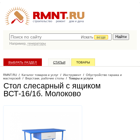
строительство
ремонт
дом и дача
Искать
везде
Например,
генераторы
ВЫБРАТЬ РАЗДЕЛ
СТАТЬИ
ТОВАРЫ
КАТАЛОГ КОМПАНИЙ
RMNT.RU
/
Каталог товаров и услуг
/
Инструмент
/
Обустройство гаража и
мастерской
/
Верстаки, рабочие столы
/
Товары и услуги
Стол слесарный с ящиком
ВСТ-16/1б
. Молоково