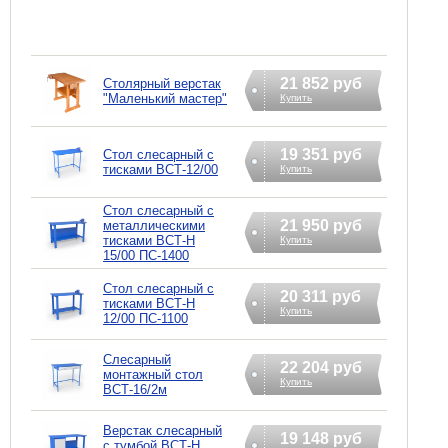
21 852 руб
Столярный верстак
"Маленький мастер"
Купить
19 351 руб
Стол слесарный с
тисками ВСТ-12/00
Купить
Стол слесарный с
21 950 руб
металлическими
тисками ВСТ-Н
Купить
15/00 ПС-1400
Стол слесарный с
20 311 руб
тисками ВСТ-Н
Купить
12/00 ПС-1100
Слесарный
22 204 руб
монтажный стол
Купить
ВСТ-16/2м
Верстак слесарный
19 148 руб
с тумбой ВСТ-Н