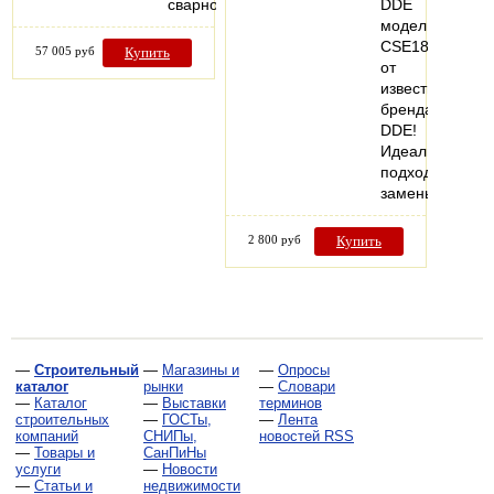
сварной
DDE
модели
CSE1814
57 005 руб
Купить
от
известного
бренда
DDE!
Идеально
подходитдля
замены…
2 800 руб
Купить
—
Строительный
—
Магазины и
—
Опросы
каталог
рынки
—
Словари
—
Каталог
—
Выставки
терминов
строительных
—
ГОСТы,
—
Лента
компаний
СНИПы,
новостей RSS
—
Товары и
СанПиНы
услуги
—
Новости
—
Статьи и
недвижимости