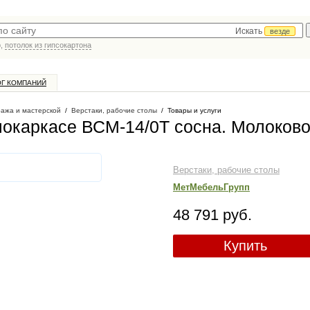
Искать
везде
р,
потолок из гипсокартона
ОГ КОМПАНИЙ
ража и мастерской
/
Верстаки, рабочие столы
/
Товары и услуги
локаркасе ВСМ-14/0Т cосна
. Молоков
Верстаки, рабочие столы
МетМебельГрупп
48 791 руб.
Купить