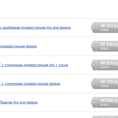
48 114 р
с разборным подверстачьем бук или береза
Купить
55 188 р
 подверстачьем береза
Купить
48 114 р
 с усиленным подверстачьем бук + сосна
Купить
49 726 р
 с усиленным подверстачьем береза
Купить
48 088 р
Практик бук или береза
Купить