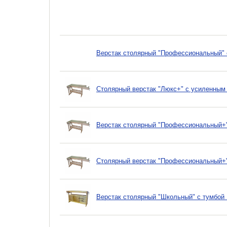
Верстак столярный "Профессиональный" 
Столярный верстак "Люкс+" с усиленным
Верстак столярный "Профессиональный+"
Столярный верстак "Профессиональный+"
Верстак столярный "Школьный" с тумбой 