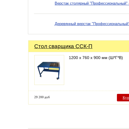
Верстак столярный "Профессиональный" 
Деревянный верстак "Профессиональный"
Стол сварщика ССК-П
1200 х 760 х 900 мм (Ш*Г*В)
29 200 руб
Куп