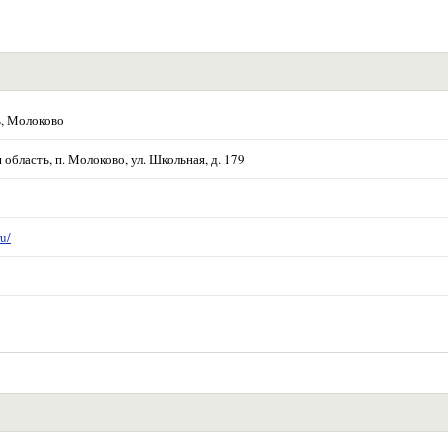
ь, Молоково
область, п. Молоково, ул. Школьная, д. 179
u/