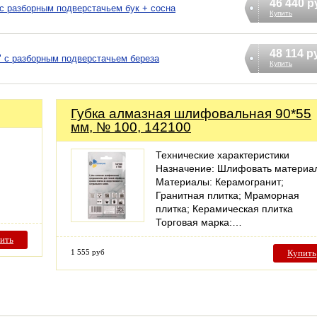
46 440 р
с разборным подверстачьем бук + сосна
Купить
48 114 р
 с разборным подверстачьем береза
Купить
Губка алмазная шлифовальная 90*55
мм, № 100, 142100
Технические характеристики
Назначение: Шлифовать материа
Материалы: Керамогранит;
Гранитная плитка; Мраморная
плитка; Керамическая плитка
Торговая марка:…
ить
1 555 руб
Купить