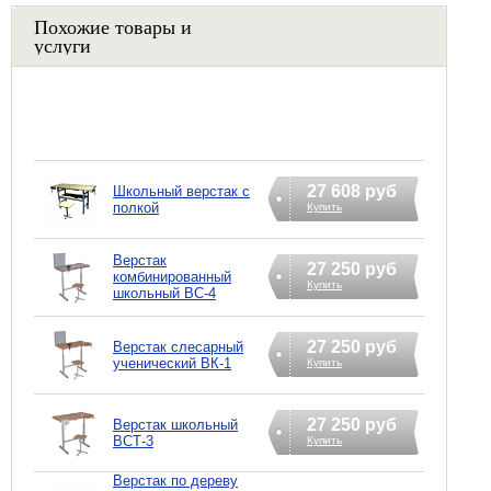
Похожие товары и
услуги
27 608 руб
Школьный верстак с
полкой
Купить
Верстак
27 250 руб
комбинированный
Купить
школьный ВС-4
27 250 руб
Верстак слесарный
ученический ВК-1
Купить
27 250 руб
Верстак школьный
ВСТ-3
Купить
Верстак по дереву