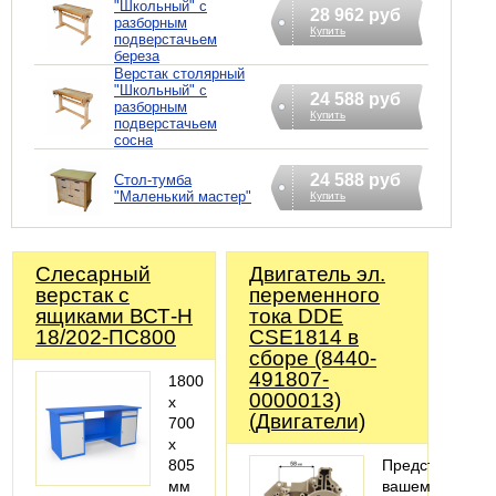
"Школьный" с
28 962 руб
разборным
Купить
подверстачьем
береза
Верстак столярный
"Школьный" с
24 588 руб
разборным
Купить
подверстачьем
сосна
24 588 руб
Стол-тумба
"Маленький мастер"
Купить
Слесарный
Двигатель эл.
верстак с
переменного
ящиками ВСТ-Н
тока DDE
18/202-ПС800
CSE1814 в
сборе (8440-
491807-
1800
0000013)
х
(Двигатели)
700
х
805
Представляем
мм
вашему