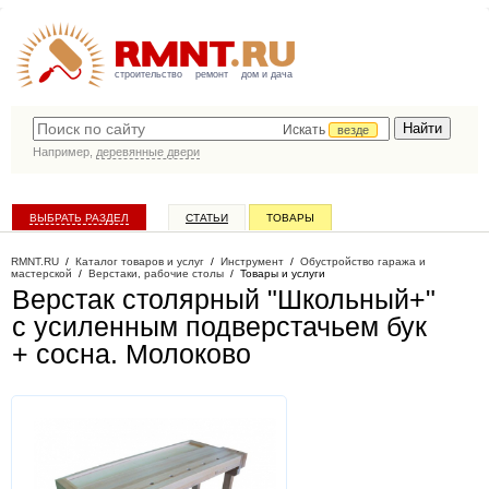
строительство
ремонт
дом и дача
Искать
везде
Например,
деревянные двери
ВЫБРАТЬ РАЗДЕЛ
СТАТЬИ
ТОВАРЫ
КАТАЛОГ КОМПАНИЙ
RMNT.RU
/
Каталог товаров и услуг
/
Инструмент
/
Обустройство гаража и
мастерской
/
Верстаки, рабочие столы
/
Товары и услуги
Верстак столярный "Школьный+"
с усиленным подверстачьем бук
+ сосна
. Молоково