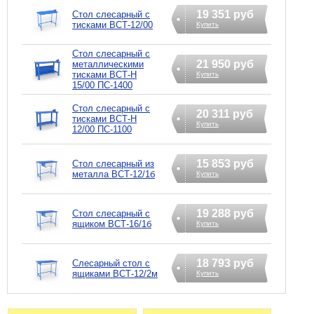
19 351 руб
Стол слесарный с
тисками ВСТ-12/00
Купить
Стол слесарный с
21 950 руб
металлическими
тисками ВСТ-Н
Купить
15/00 ПС-1400
Стол слесарный с
20 311 руб
тисками ВСТ-Н
Купить
12/00 ПС-1100
15 853 руб
Стол слесарный из
металла ВСТ-12/1б
Купить
19 288 руб
Стол слесарный с
ящиком ВСТ-16/1б
Купить
18 793 руб
Слесарный стол с
ящиками ВСТ-12/2м
Купить