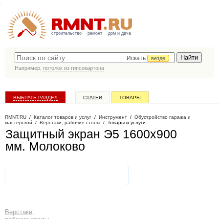
строительство
ремонт
дом и дача
Искать
везде
Например,
потолок из гипсокартона
ВЫБРАТЬ РАЗДЕЛ
СТАТЬИ
ТОВАРЫ
КАТАЛОГ КОМПАНИЙ
RMNT.RU
/
Каталог товаров и услуг
/
Инструмент
/
Обустройство гаража и
мастерской
/
Верстаки, рабочие столы
/
Товары и услуги
Защитный экран Э5 1600х900
мм
. Молоково
Верстаки,