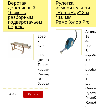
Верстак
Рулетка
деревянный
измерительная
"Люкс" с
"RemoRay" 3 м
разборным
/ 16 мм,
подверстачьем
РемоКолор Pro
береза
Артикул:
2070
15-
х
4-
870
203
х
В
850
коробке:
(Ш*Г*В)
120
Технические
шт,
характеристики
расфасовано
Размер,,
по:
RU:
12
береза
шт.
Описание:
Рулетка
53 550 руб
Купить
РемоКолор
RemoRay
3