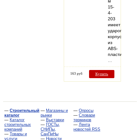
м
15-
4-
203
имеет
ударопрочный
корпус
из
ABS-
пластика,
…
163 руб
Купить
—
Строительный
—
Магазины и
—
Опросы
каталог
рынки
—
Словари
—
Каталог
—
Выставки
терминов
строительных
—
ГОСТы,
—
Лента
компаний
СНИПы,
новостей RSS
—
Товары и
СанПиНы
услуги
—
Новости