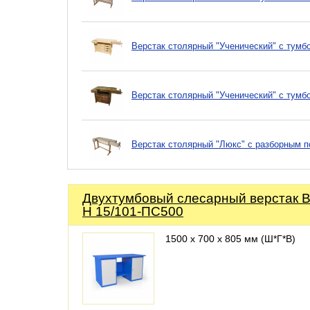
Верстак столярный "Ученический" с тумбо
Верстак столярный "Ученический" с тумб
Верстак столярный "Люкс" с разборным 
Двухтумбовый слесарный верстак 
Н 15/101-ПС500
1500 х 700 х 805 мм (Ш*Г*В)