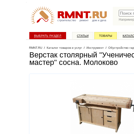
Наприме
строительство
ремонт
дом и дача
ВЫБРАТЬ РАЗДЕЛ
СТАТЬИ
ТОВАРЫ
КАТАЛ
RMNT.RU
/
Каталог товаров и услуг
/
Инструмент
/
Обустройство га
Верстак столярный "Ученичес
мастер" сосна
. Молоково