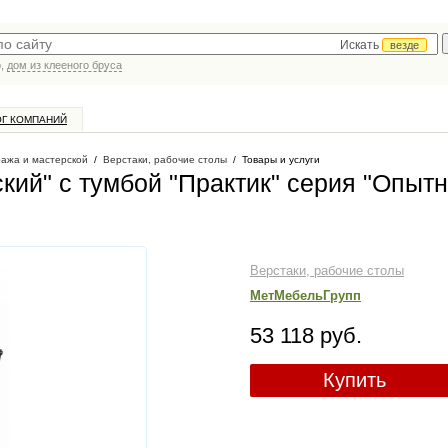
Искать
везде
р,
дом из клееного бруса
ОГ КОМПАНИЙ
ража и мастерской
/
Верстаки, рабочие столы
/
Товары и услуги
кий" с тумбой "Практик" серия "Опыт
Верстаки, рабочие столы
МетМебельГрупп
53 118 руб.
Купить