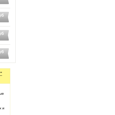
уб
уб
уб
"
ые
х и