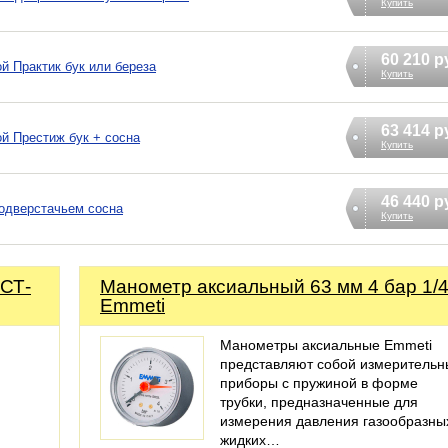
Купить
60 210 р
й Практик бук или береза
Купить
63 414 р
ой Престиж бук + сосна
Купить
46 440 р
подверстачьем сосна
Купить
ВСТ-
Манометр аксиальный 63 мм 4 бар 1/4
Emmeti
Манометры аксиальные Emmeti
представляют собой измерительн
приборы с пружиной в форме
трубки, предназначенные для
измерения давления газообразны
жидких…