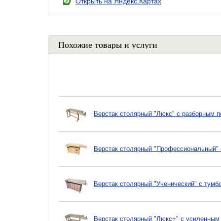
Открыть на Яндекс.Картах
Похожие товары и услуги
Верстак столярный "Люкс" с разборным п
Верстак столярный "Профессиональный" 
Верстак столярный "Ученический" с тумб
Верстак столярный "Люкс+" с усиленным 