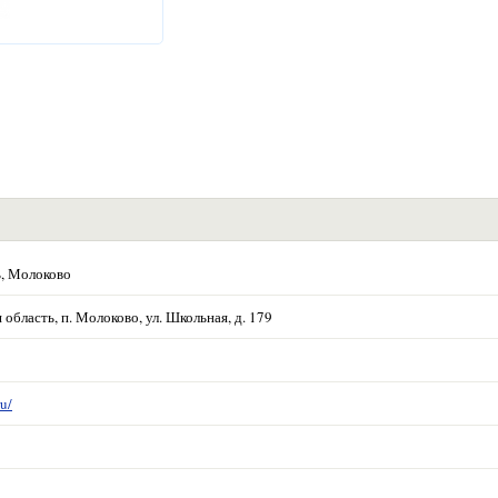
ь, Молоково
область, п. Молоково, ул. Школьная, д. 179
u/