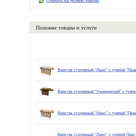
Открыть на Яндекс.Картах
Похожие товары и услуги
Верстак столярный "Люкс" с тумбой "Пра
Верстак столярный "Ученический" с тумб
Верстак столярный "Люкс" с тумбой "Прак
Верстак столярный "Люкс" с тумбой Прес