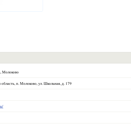
ь, Молоково
область, п. Молоково, ул. Школьная, д. 179
u/