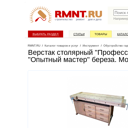
Наприме
строительство
ремонт
дом и дача
ВЫБРАТЬ РАЗДЕЛ
СТАТЬИ
ТОВАРЫ
КАТАЛ
RMNT.RU
/
Каталог товаров и услуг
/
Инструмент
/
Обустройство га
Верстак столярный "Професс
"Опытный мастер" береза
. М