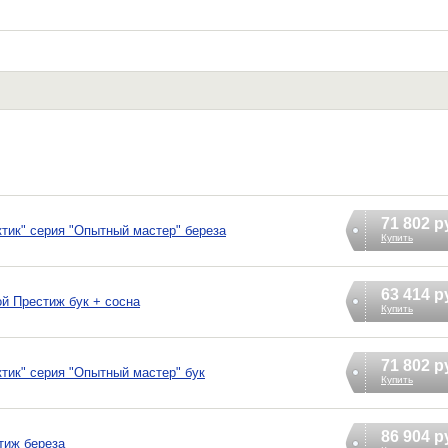
71 802 р
ктик" серия "Опытный мастер" береза
Купить
63 414 р
ой Престиж бук + сосна
Купить
71 802 р
тик" серия "Опытный мастер" бук
Купить
86 904 р
тиж береза