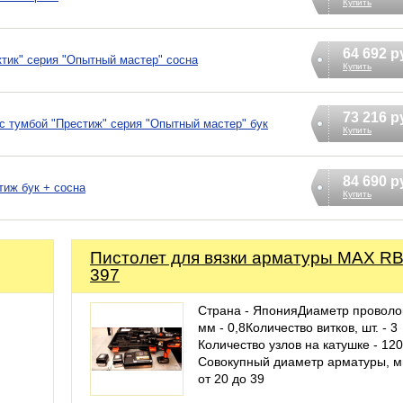
Купить
64 692 р
ктик" серия "Опытный мастер" сосна
Купить
73 216 р
 тумбой "Престиж" серия "Опытный мастер" бук
Купить
84 690 р
тиж бук + сосна
Купить
Пистолет для вязки арматуры MAX R
397
Страна - ЯпонияДиаметр проволо
мм - 0,8Количество витков, шт. - 3
Количество узлов на катушке - 120
Совокупный диаметр арматуры, м
от 20 до 39