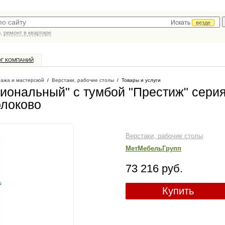
Искать
везде
р,
ремонт в квартире
ОГ КОМПАНИЙ
ража и мастерской
/
Верстаки, рабочие столы
/
Товары и услуги
иональный" с тумбой "Престиж" сери
олоково
Верстаки, рабочие столы
МетМебельГрупп
73 216 руб.
Купить