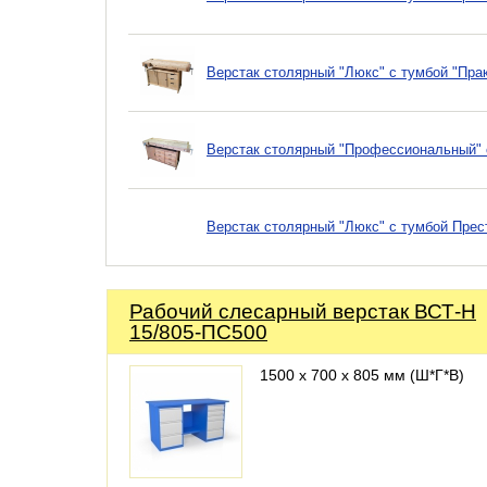
Верстак столярный "Люкс" с тумбой "Пра
Верстак столярный "Профессиональный" с
Верстак столярный "Люкс" с тумбой Прес
Рабочий слесарный верстак ВСТ-Н
15/805-ПС500
1500 х 700 х 805 мм (Ш*Г*В)