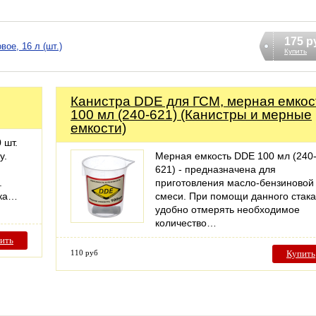
175 р
ое, 16 л (шт.)
Купить
Канистра DDE для ГСМ, мерная емкос
100 мл (240-621) (Канистры и мерные
емкости)
 шт.
у.
Мерная емкость DDE 100 мл (240
621) - предназначена для
.
приготовления масло-бензиновой
тка…
смеси. При помощи данного стак
удобно отмерять необходимое
количество…
ить
110 руб
Купить