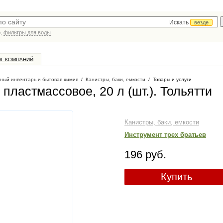
Искать
везде
р,
фильтры для воды
ОГ КОМПАНИЙ
ный инвентарь и бытовая химия
/
Канистры, баки, емкости
/
Товары и услуги
 пластмассовое, 20 л (шт.)
. Тольятти
Канистры, баки, емкости
Инструмент трех братьев
196 руб.
Купить