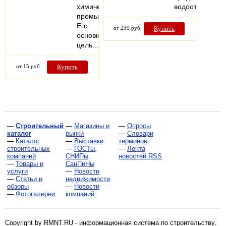
химической
водоотталкив
промышленности.
Его
от 239 руб
Купить
основная
цель…
от 15 руб
Купить
—
Строительный
—
Магазины и
—
Опросы
каталог
рынки
—
Словари
—
Каталог
—
Выставки
терминов
строительных
—
ГОСТы,
—
Лента
компаний
СНИПы,
новостей RSS
—
Товары и
СанПиНы
услуги
—
Новости
—
Статьи и
недвижимости
обзоры
—
Новости
—
Фотогалереи
компаний
Copyright by RMNT.RU - информационная система по
строительству,