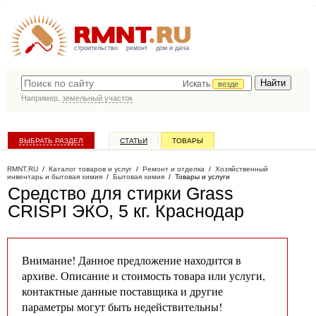
строительство
ремонт
дом и дача
Искать
везде
Например,
земельный участок
ВЫБРАТЬ РАЗДЕЛ
СТАТЬИ
ТОВАРЫ
КАТАЛОГ КОМПАНИЙ
RMNT.RU
/
Каталог товаров и услуг
/
Ремонт и отделка
/
Хозяйственный
инвентарь и бытовая химия
/
Бытовая химия
/
Товары и услуги
Средство для стирки Grass
CRISPI ЭКО, 5 кг
. Краснодар
Внимание! Данное предложение находится в
архиве. Описание и стоимость товара или услуги,
контактные данные поставщика и другие
параметры могут быть недействительны!