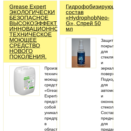
Grease Expert
Гидрофобизирующий
ЭКОЛОГИЧЕСКИ
состав
БЕЗОПАСНОЕ
«HydrophobNeo-
ВЫСОКОЭФФЕКТИВНОЕ
G», Спрей 50
ИННОВАЦИОННОЕ
мл
ТЕХНИЧЕСКОЕ
МОЮЩЕЕ
Защитное
СРЕДСТВО
покрытие
НОВОГО
для
ПОКОЛЕНИЯ.
стеклянных
и
Производство
зеркальных
технических
поверхностей.
моющих
Подходит
средств
для
«Grease
автомобильных
Expert»
и
представляет
оконных
собой
стекол.
уникальное
Состав
предприятие
предназначен
в
для
области
придания