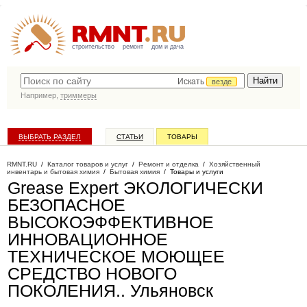
строительство
ремонт
дом и дача
Искать
везде
Например,
триммеры
ВЫБРАТЬ РАЗДЕЛ
СТАТЬИ
ТОВАРЫ
КАТАЛОГ КОМПАНИЙ
RMNT.RU
/
Каталог товаров и услуг
/
Ремонт и отделка
/
Хозяйственный
инвентарь и бытовая химия
/
Бытовая химия
/
Товары и услуги
Grease Expert ЭКОЛОГИЧЕСКИ
БЕЗОПАСНОЕ
ВЫСОКОЭФФЕКТИВНОЕ
ИННОВАЦИОННОЕ
ТЕХНИЧЕСКОЕ МОЮЩЕЕ
СРЕДСТВО НОВОГО
ПОКОЛЕНИЯ.
. Ульяновск