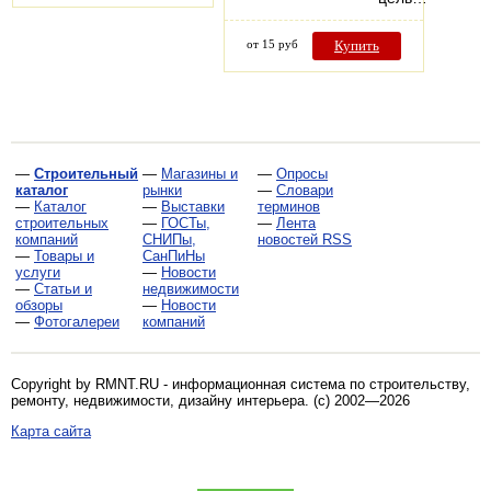
от 15 руб
Купить
—
Строительный
—
Магазины и
—
Опросы
каталог
рынки
—
Словари
—
Каталог
—
Выставки
терминов
строительных
—
ГОСТы,
—
Лента
компаний
СНИПы,
новостей RSS
—
Товары и
СанПиНы
услуги
—
Новости
—
Статьи и
недвижимости
обзоры
—
Новости
—
Фотогалереи
компаний
Copyright by RMNT.RU - информационная система по
строительству,
ремонту, недвижимости, дизайну интерьера
. (c) 2002—2026
Карта сайта