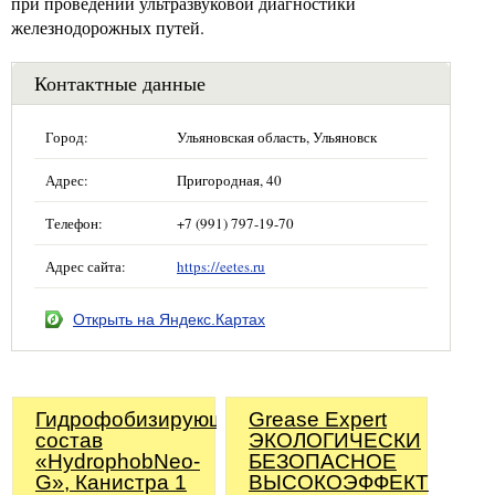
при проведении ультразвуковой диагностики
железнодорожных путей.
Контактные данные
Город:
Ульяновская область, Ульяновск
Адрес:
Пригородная, 40
Телефон:
+7 (991) 797-19-70
Адрес сайта:
https://eetes.ru
Открыть на Яндекс.Картах
Гидрофобизирующий
Grease Expert
состав
ЭКОЛОГИЧЕСКИ
«HydrophobNeo-
БЕЗОПАСНОЕ
G», Канистра 1
ВЫСОКОЭФФЕКТИВНО