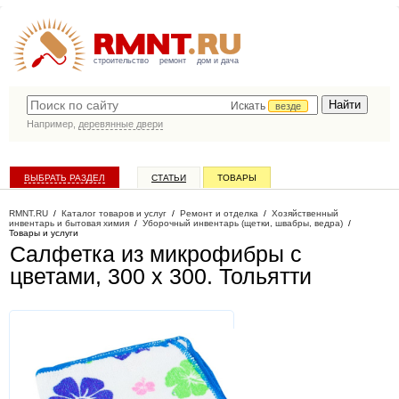
строительство
ремонт
дом и дача
Искать
везде
Например,
деревянные двери
ВЫБРАТЬ РАЗДЕЛ
СТАТЬИ
ТОВАРЫ
КАТАЛОГ КОМПАНИЙ
RMNT.RU
/
Каталог товаров и услуг
/
Ремонт и отделка
/
Хозяйственный
инвентарь и бытовая химия
/
Уборочный инвентарь (щетки, швабры, ведра)
/
Товары и услуги
Салфетка из микрофибры с
цветами, 300 х 300
. Тольятти