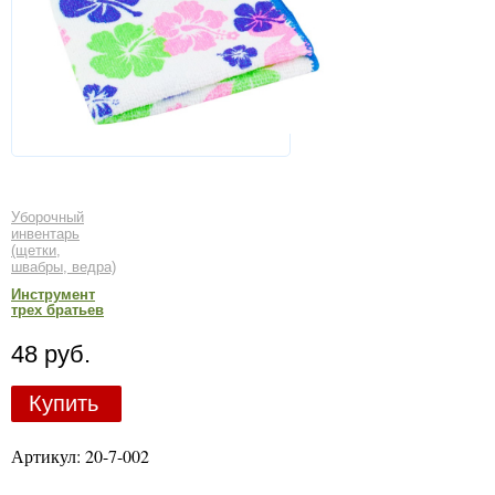
Уборочный
инвентарь
(щетки,
швабры, ведра)
Инструмент
трех братьев
48 руб.
Купить
Артикул: 20-7-002