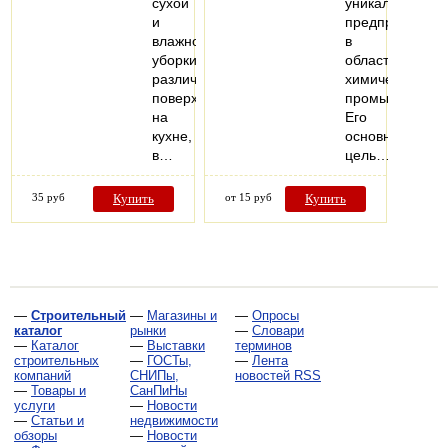
сухой
уникальное
и
предприятие
влажной
в
уборки
области
различных
химической
поверхностей
промышленнос
на
Его
кухне,
основная
в…
цель…
35 руб
Купить
от 15 руб
Купить
—
Строительный
—
Магазины и
—
Опросы
каталог
рынки
—
Словари
—
Каталог
—
Выставки
терминов
строительных
—
ГОСТы,
—
Лента
компаний
СНИПы,
новостей RSS
—
Товары и
СанПиНы
услуги
—
Новости
—
Статьи и
недвижимости
обзоры
—
Новости