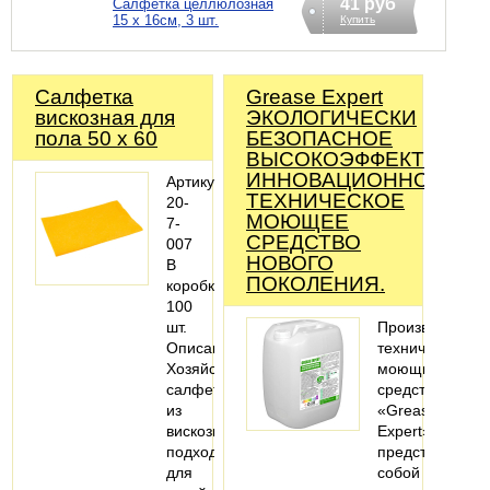
41 руб
Салфетка целлюлозная
15 х 16см, 3 шт.
Купить
Салфетка
Grease Expert
вискозная для
ЭКОЛОГИЧЕСКИ
пола 50 х 60
БЕЗОПАСНОЕ
ВЫСОКОЭФФЕКТИВНО
ИННОВАЦИОННОЕ
Артикул:
ТЕХНИЧЕСКОЕ
20-
МОЮЩЕЕ
7-
СРЕДСТВО
007
НОВОГО
В
ПОКОЛЕНИЯ.
коробке:
100
шт.
Производство
Описание:
технических
Хозяйственные
моющих
салфетки
средств
из
«Grease
вискозы
Expert»
подходят
представляет
для
собой