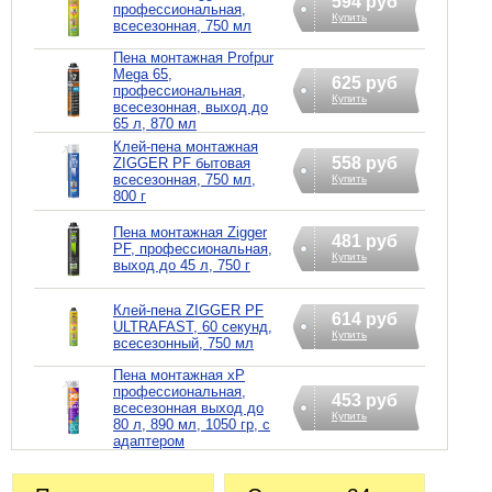
594 руб
профессиональная,
Купить
всесезонная, 750 мл
Пена монтажная Profpur
Mega 65,
625 руб
профессиональная,
Купить
всесезонная, выход до
65 л, 870 мл
Клей-пена монтажная
558 руб
ZIGGER PF бытовая
всесезонная, 750 мл,
Купить
800 г
Пена монтажная Zigger
481 руб
PF, профессиональная,
Купить
выход до 45 л, 750 г
Клей-пена ZIGGER PF
614 руб
ULTRAFAST, 60 секунд,
Купить
всесезонный, 750 мл
Пена монтажная xP
профессиональная,
453 руб
всесезонная выход до
Купить
80 л, 890 мл, 1050 гр, с
адаптером