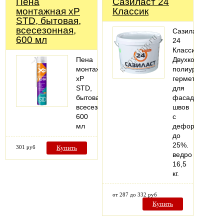
Пена
Сазиласт 24
монтажная xP
Классик
STD, бытовая,
всесезонная,
Сазиласт
600 мл
24
Классик-
Пена
Двухкомпонент
монтажная
полиуретановы
xP
герметик
STD,
для
бытовая,
фасадных
всесезонная,
швов
600
с
мл
деформацией
до
25%.
301 руб
Купить
ведро
16,5
кг.
от 287 до 332 руб
Купить