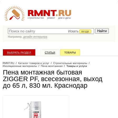
строительство
ремонт
дом и дача
Искать
везде
Например,
дизайн интерьера
ВЫБРАТЬ РАЗДЕЛ
СТАТЬИ
ТОВАРЫ
КАТАЛОГ КОМПАНИЙ
RMNT.RU
/
Каталог товаров и услуг
/
Строительные материалы
/
Изоляционные материалы
/
Пена монтажная
/
Товары и услуги
Пена монтажная бытовая
ZIGGER PF, всесезонная, выход
до 65 л, 830 мл
. Краснодар