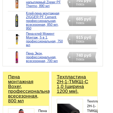
701 руб
напыляемый Zigger PF
Купить
Thermo, 890 мл
Клей-пена монтажная
ZIGGER PF Cement,
685 руб
профессиональная,
Купить
всесезонная, 850 мл,
950
Пена-клей Момент
915 руб
Монтаж, 5 в 1,
профессиональная, 750
Купить
мл
Пена Экон,
740 руб
профессиональная,
Купить
всесезонная, 700 мл
Пена
Техпластина
монтажная
2Н-1-ТМКЩ-С
Boxer,
1,0 (ширина
профессиональная,
1200 мм).
всесезонная,
800 мл
Техпластина
2Н-1-
Пена
ТМКЩ-