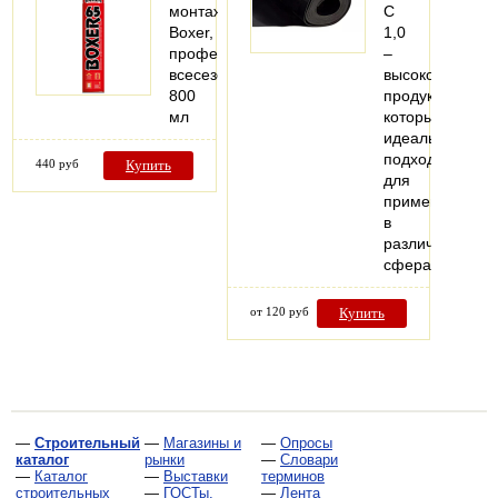
монтажная
С
Boxer,
1,0
профессиональная,
–
всесезонная,
высококачеств
800
продукт,
мл
который
идеально
подходит
440 руб
Купить
для
применения
в
различных
сферах.
от 120 руб
Купить
—
Строительный
—
Магазины и
—
Опросы
каталог
рынки
—
Словари
—
Каталог
—
Выставки
терминов
строительных
—
ГОСТы,
—
Лента