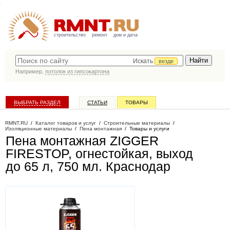
строительство
ремонт
дом и дача
Искать
везде
Например,
потолок из гипсокартона
ВЫБРАТЬ РАЗДЕЛ
СТАТЬИ
ТОВАРЫ
КАТАЛОГ КОМПАНИЙ
RMNT.RU
/
Каталог товаров и услуг
/
Строительные материалы
/
Изоляционные материалы
/
Пена монтажная
/
Товары и услуги
Пена монтажная ZIGGER
FIRESTOP, огнестойкая, выход
до 65 л, 750 мл
. Краснодар