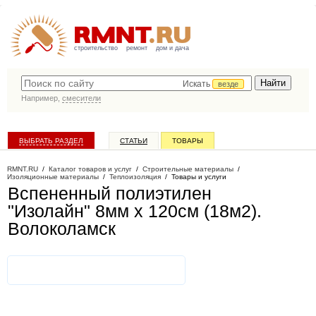
строительство
ремонт
дом и дача
Искать
везде
Например,
смесители
ВЫБРАТЬ РАЗДЕЛ
СТАТЬИ
ТОВАРЫ
КАТАЛОГ КОМПАНИЙ
RMNT.RU
/
Каталог товаров и услуг
/
Строительные материалы
/
Изоляционные материалы
/
Теплоизоляция
/
Товары и услуги
Вспененный полиэтилен
"Изолайн" 8мм х 120см (18м2)
.
Волоколамск