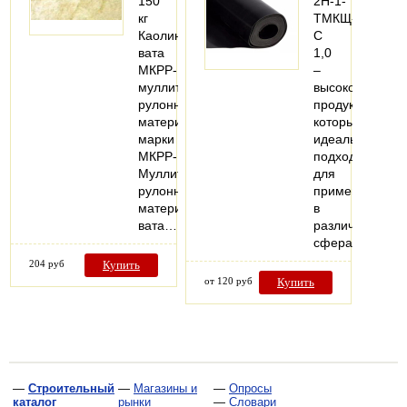
150
2Н-1-
кг
ТМКЩ-
Каолиновая
С
вата
1,0
МКРР-130
–
муллитокремнеземистый
высококачеств
рулонный
продукт,
материал
который
марки
идеально
МКРР-130.
подходит
Муллитокремнеземистый
для
рулонный
применения
материал
в
вата…
различных
сферах.
204 руб
Купить
от 120 руб
Купить
—
Строительный
—
Магазины и
—
Опросы
каталог
рынки
—
Словари