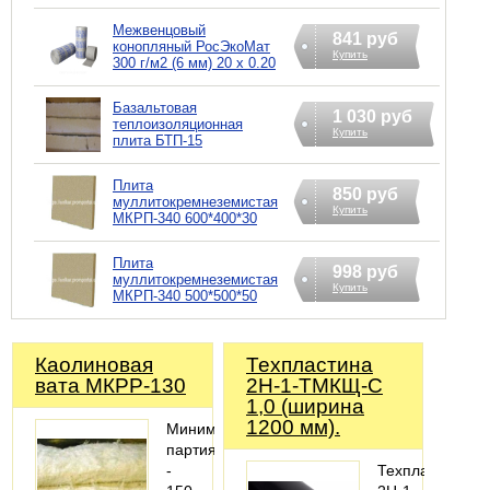
Межвенцовый
841 руб
конопляный РосЭкоМат
Купить
300 г/м2 (6 мм) 20 х 0.20
Базальтовая
1 030 руб
теплоизоляционная
Купить
плита БТП-15
Плита
850 руб
муллитокремнеземистая
Купить
МКРП-340 600*400*30
Плита
998 руб
муллитокремнеземистая
Купить
МКРП-340 500*500*50
Каолиновая
Техпластина
вата МКРР-130
2Н-1-ТМКЩ-С
1,0 (ширина
1200 мм).
Минимальная
партия
-
Техпластина