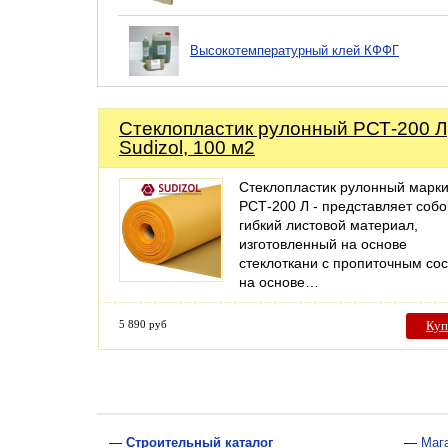
Высокотемпературный клей КФФГ
Стеклопластик рулонный РСТ-200 Л
Sudizol, 100 м2
Cтеклопластик рулонный марк
РСТ-200 Л - представляет собо
гибкий листовой материал,
изготовленный на основе
стеклоткани c пропиточным со
на основе…
5 890 руб
Куп
—
Строительный каталог
—
Маг