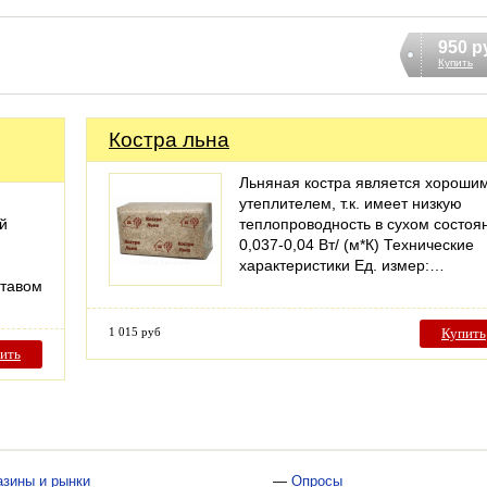
950 р
Купить
Костра льна
Льняная костра является хороши
и
утеплителем, т.к. имеет низкую
й
теплопроводность в сухом состоя
0,037-0,04 Вт/ (м*К) Технические
характеристики Ед. измер:…
ставом
1 015 руб
Купить
ить
азины и рынки
—
Опросы