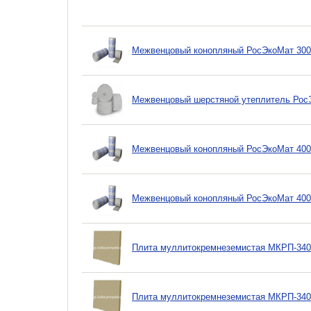
Межвенцовый конопляный РосЭкоМат 300 г
Межвенцовый шерстяной утеплитель Рос
Межвенцовый конопляный РосЭкоМат 400 г
Межвенцовый конопляный РосЭкоМат 400 г
Плита муллитокремнеземистая МКРП-340
Плита муллитокремнеземистая МКРП-340