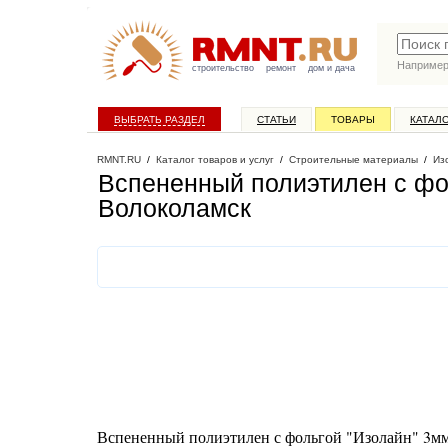
Наприме
строительство
ремонт
дом и дача
ВЫБРАТЬ РАЗДЕЛ
СТАТЬИ
ТОВАРЫ
КАТАЛ
RMNT.RU
/
Каталог товаров и услуг
/
Строительные материалы
/
Из
Вспененный полиэтилен с фол
Волоколамск
Вспененный полиэтилен с фольгой "Изолайн" 3мм