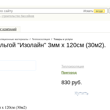
Искать
везде
р,
строительство бассейнов
ОГ КОМПАНИЙ
оляционные материалы
/
Теплоизоляция
/
Товары и услуги
ьгой "Изолайн" 3мм х 120см (30м2)
.
Теплоизоляция
Пригород
830 руб.
Купить
 х 120см (30м2)