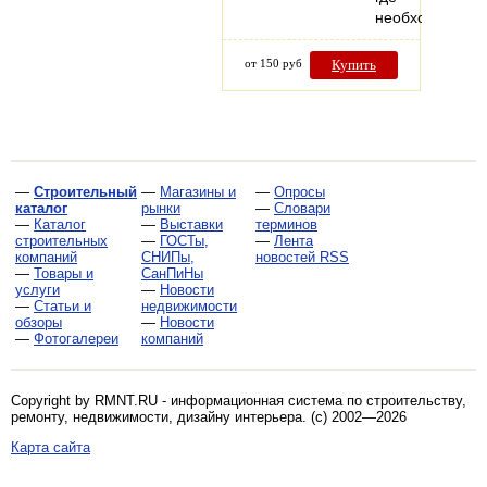
необходимо…
от 150 руб
Купить
—
Строительный
—
Магазины и
—
Опросы
каталог
рынки
—
Словари
—
Каталог
—
Выставки
терминов
строительных
—
ГОСТы,
—
Лента
компаний
СНИПы,
новостей RSS
—
Товары и
СанПиНы
услуги
—
Новости
—
Статьи и
недвижимости
обзоры
—
Новости
—
Фотогалереи
компаний
Copyright by RMNT.RU - информационная система по
строительству,
ремонту, недвижимости, дизайну интерьера
. (c) 2002—2026
Карта сайта