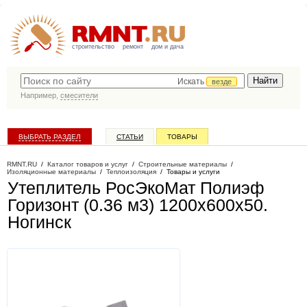
строительство
ремонт
дом и дача
Искать
везде
Например,
смесители
ВЫБРАТЬ РАЗДЕЛ
СТАТЬИ
ТОВАРЫ
КАТАЛОГ КОМПАНИЙ
RMNT.RU
/
Каталог товаров и услуг
/
Строительные материалы
/
Изоляционные материалы
/
Теплоизоляция
/
Товары и услуги
Утеплитель РосЭкоМат Полиэф
Горизонт (0.36 м3) 1200х600х50
.
Ногинск