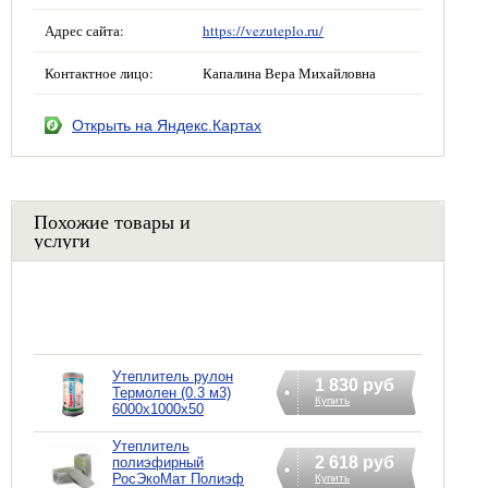
Адрес сайта:
https://vezuteplo.ru/
Контактное лицо:
Капалина Вера Михайловна
Открыть на Яндекс.Картах
Похожие товары и
услуги
Утеплитель рулон
1 830 руб
Термолен (0.3 м3)
Купить
6000х1000х50
Утеплитель
2 618 руб
полиэфирный
РосЭкоМат Полиэф
Купить