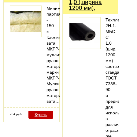
1,0 (ширина
1200 мм).
Минимальная
партия
-
Техпластина
150
2Н-1-
кг
МБС-
Каолиновая
С
вата
1,0
МКРР-130
(шир.
муллитокремнеземистый
1200
рулонный
мм)
материал
соответствует
марки
стандартам
МКРР-130.
ГОСТ
Муллитокремнеземистый
7338-
рулонный
90
материал
и
вата…
предназначена
для
использования
204 руб
Купить
в
различных
отраслях,
где