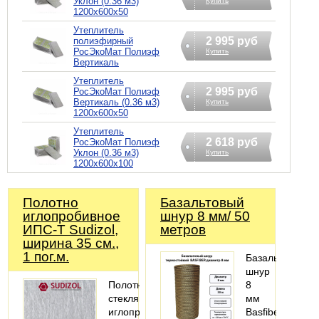
Уклон (0.36 м3)
Купить
1200х600х50
Утеплитель
2 995 руб
полиэфирный
РосЭкоМат Полиэф
Купить
Вертикаль
Утеплитель
2 995 руб
РосЭкоМат Полиэф
Вертикаль (0.36 м3)
Купить
1200х600х50
Утеплитель
2 618 руб
РосЭкоМат Полиэф
Уклон (0.36 м3)
Купить
1200х600х100
Полотно
Базальтовый
иглопробивное
шнур 8 мм/ 50
ИПС-Т Sudizol,
метров
ширина 35 см.,
1 пог.м.
Базальтовый
шнур
Полотно
8
стеклянное
мм
иглопробивное
Basfiber