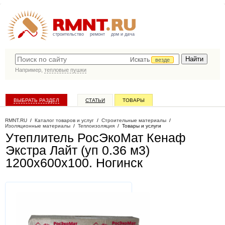
строительство
ремонт
дом и дача
Искать
везде
Например,
тепловые пушки
ВЫБРАТЬ РАЗДЕЛ
СТАТЬИ
ТОВАРЫ
КАТАЛОГ КОМПАНИЙ
RMNT.RU
/
Каталог товаров и услуг
/
Строительные материалы
/
Изоляционные материалы
/
Теплоизоляция
/
Товары и услуги
Утеплитель РосЭкоМат Кенаф
Экстра Лайт (уп 0.36 м3)
1200х600х100
. Ногинск