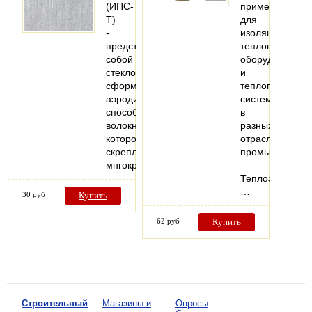
(ИПС-
применяется
Т)
для
-
изоляции
представляет
теплового
собой
оборудования
стеклохолст,
и
сформированный
теплопроводя
аэродинамическим
систем
способом,
в
волокна
разных
которого
отраслях
скреплены
промышленнос
мнгократным…
–
Теплоэлектрос
…
30 руб
Купить
62 руб
Купить
—
Строительный
—
Магазины и
—
Опросы