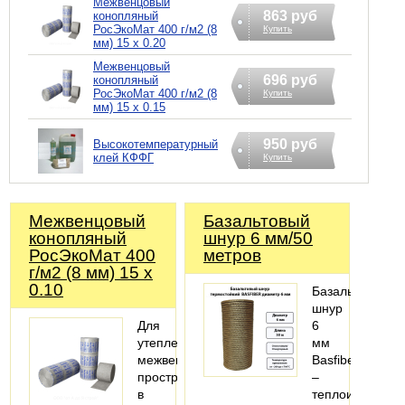
Межвенцовый
863 руб
конопляный
РосЭкоМат 400 г/м2 (8
Купить
мм) 15 х 0.20
Межвенцовый
696 руб
конопляный
РосЭкоМат 400 г/м2 (8
Купить
мм) 15 х 0.15
950 руб
Высокотемпературный
клей КФФГ
Купить
Межвенцовый
Базальтовый
конопляный
шнур 6 мм/50
РосЭкоМат 400
метров
г/м2 (8 мм) 15 х
0.10
Базальтовый
шнур
Для
6
утепления
мм
межвенцового
Basfiber
пространства
–
в
теплоизоляцио