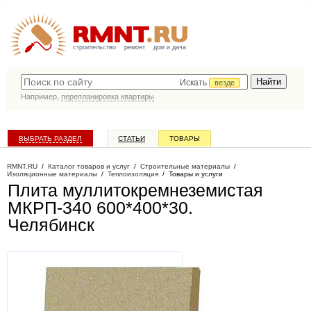
строительство
ремонт
дом и дача
Искать
везде
Например,
перепланировка квартиры
ВЫБРАТЬ РАЗДЕЛ
СТАТЬИ
ТОВАРЫ
КАТАЛОГ КОМПАНИЙ
RMNT.RU
/
Каталог товаров и услуг
/
Строительные материалы
/
Изоляционные материалы
/
Теплоизоляция
/
Товары и услуги
Плита муллитокремнеземистая
МКРП-340 600*400*30
.
Челябинск