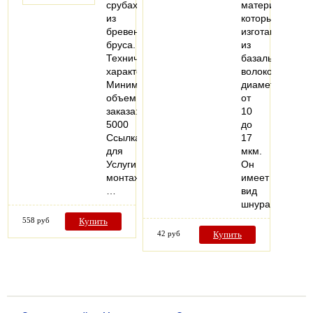
срубах
материал,
из
который
бревен,
изготавливаетс
бруса.
из
Технические
базальтовых
характеристики
волокон
Минимальный
диаметром
объем
от
заказа:
10
5000
до
Ссылка
17
для
мкм.
Услуги
Он
монтажа:
имеет
…
вид
шнура…
558 руб
Купить
42 руб
Купить