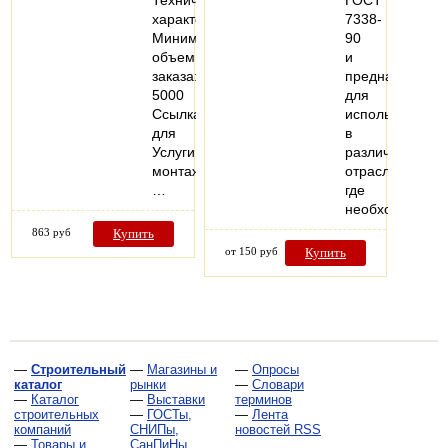
характеристики
7338-
Минимальный
90
объем
и
заказа:
предназначена
5000
для
Ссылка
использования
для
в
Услуги
различных
монтажа:
отраслях,
…
где
необходимо…
863 руб
Купить
от 150 руб
Купить
—
Строительный
—
Магазины и
—
Опросы
каталог
рынки
—
Словари
—
Каталог
—
Выставки
терминов
строительных
—
ГОСТы,
—
Лента
компаний
СНИПы,
новостей RSS
—
Товары и
СанПиНы