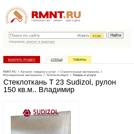
строительство
ремонт
дом и дача
Искать
везде
Например,
ремонт в квартире
ВЫБРАТЬ РАЗДЕЛ
СТАТЬИ
ТОВАРЫ
КАТАЛОГ КОМПАНИЙ
RMNT.RU
/
Каталог товаров и услуг
/
Строительные материалы
/
Изоляционные материалы
/
Теплоизоляция
/
Товары и услуги
Стеклоткань Т 23 Sudizol, рулон
150 кв.м.
. Владимир