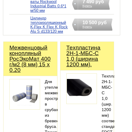
7 490 руб
ваты Rockwool
Industrial Batts 0.6*1
Купить
м/50 мм
Цилиндр
10 500 руб
теплоизоляционный
K-Flex K Flex K Rock
Купить
Alu S d133/120 мм
Межвенцовый
Техпластина
конопляный
2Н-1-МБС-С
РосЭкоМат 400
1,0 (ширина
г/м2 (8 мм) 15 х
1200 мм).
0.20
Техпластина
Для
2Н-1-
утепления
МБС-
межвенцового
С
пространства
1,0
в
(шир.
срубах
1200
из
мм)
бревен,
соответствует
бруса.
стандартам
Технические
ГОСТ