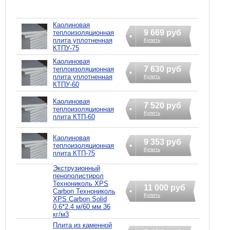
Каолиновая
9 669 руб
теплоизоляционная
плита уплотненная
Купить
КТПУ-75
Каолиновая
7 630 руб
теплоизоляционная
плита уплотненная
Купить
КТПУ-60
Каолиновая
7 520 руб
теплоизоляционная
Купить
плита КТП-60
Каолиновая
9 353 руб
теплоизоляционная
Купить
плита КТП-75
Экструзионный
пенополистирол
Технониколь XPS
11 000 руб
Carbon Технониколь
Купить
XPS Carbon Solid
0.6*2.4 м/60 мм 36
кг/м3
Плита из каменной