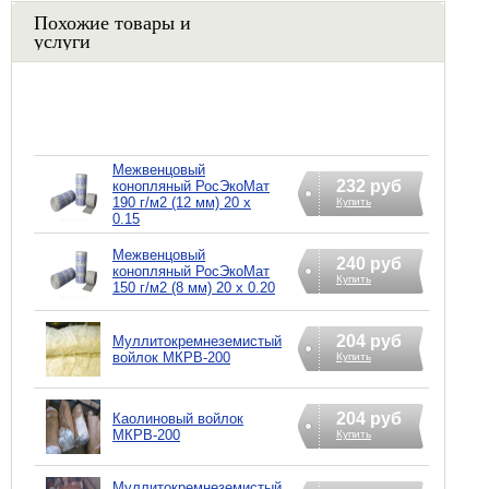
Похожие товары и
услуги
Межвенцовый
232 руб
конопляный РосЭкоМат
190 г/м2 (12 мм) 20 х
Купить
0.15
Межвенцовый
240 руб
конопляный РосЭкоМат
Купить
150 г/м2 (8 мм) 20 х 0.20
204 руб
Муллитокремнеземистый
войлок МКРВ-200
Купить
204 руб
Каолиновый войлок
МКРВ-200
Купить
Муллитокремнеземистый