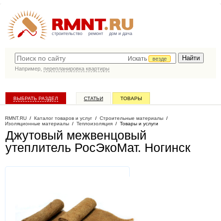
строительство
ремонт
дом и дача
Искать
везде
Например,
перепланировка квартиры
ВЫБРАТЬ РАЗДЕЛ
СТАТЬИ
ТОВАРЫ
КАТАЛОГ КОМПАНИЙ
RMNT.RU
/
Каталог товаров и услуг
/
Строительные материалы
/
Изоляционные материалы
/
Теплоизоляция
/
Товары и услуги
Джутовый межвенцовый
утеплитель РосЭкоМат
. Ногинск