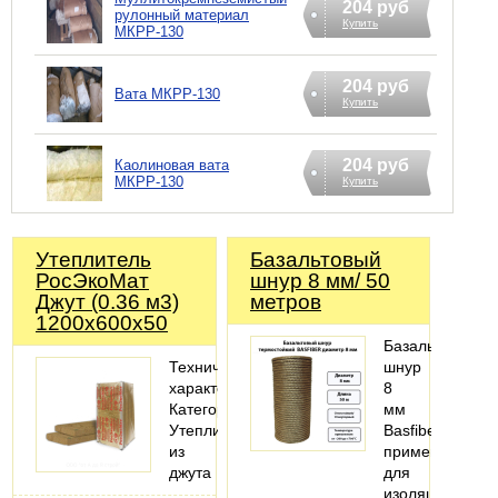
204 руб
рулонный материал
Купить
МКРР-130
204 руб
Вата МКРР-130
Купить
204 руб
Каолиновая вата
МКРР-130
Купить
Утеплитель
Базальтовый
РосЭкоМат
шнур 8 мм/ 50
Джут (0.36 м3)
метров
1200х600х50
Базальтовый
Технические
шнур
характеристики
8
Категория:
мм
Утеплитель
Basfiber
из
применяется
джута
для
изоляции