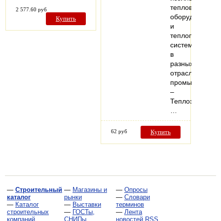
теплового
2 577.60 руб
оборудования
Купить
и
теплопроводя
систем
в
разных
отраслях
промышленнос
–
Теплоэлектрос
…
62 руб
Купить
—
Строительный
—
Магазины и
—
Опросы
каталог
рынки
—
Словари
—
Каталог
—
Выставки
терминов
строительных
—
ГОСТы,
—
Лента
компаний
СНИПы,
новостей RSS