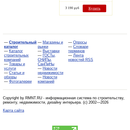
3 190 руб
Купить
—
Строительный
—
Магазины и
—
Опросы
каталог
рынки
—
Словари
—
Каталог
—
Выставки
терминов
строительных
—
ГОСТы,
—
Лента
компаний
СНИПы,
новостей RSS
—
Товары и
СанПиНы
услуги
—
Новости
—
Статьи и
недвижимости
обзоры
—
Новости
—
Фотогалереи
компаний
Copyright by RMNT.RU - информационная система по
строительству,
ремонту, недвижимости, дизайну интерьера
. (c) 2002—2026
Карта сайта