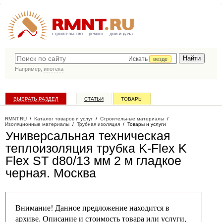
строительство
ремонт
дом и дача
Искать
везде
Например,
ипотека
ВЫБРАТЬ РАЗДЕЛ
СТАТЬИ
ТОВАРЫ
КАТАЛОГ КОМПАНИЙ
RMNT.RU
/
Каталог товаров и услуг
/
Строительные материалы
/
Изоляционные материалы
/
Трубная изоляция
/
Товары и услуги
Универсальная техническая
теплоизоляция трубка K-Flex K
Flex ST d80/13 мм 2 м гладкое
черная
. Москва
Внимание! Данное предложение находится в
архиве. Описание и стоимость товара или услуги,