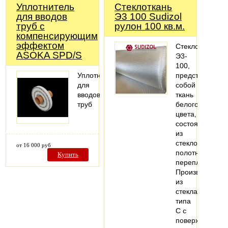
Уплотнитель
Стеклоткань
для вводов
Э3 100 Sudizol
труб с
рулон 100 кв.м.
компенсирующим
эффектом
Стеклоткань
ASOKA SPD/S
Э3-
100,
Уплотнитель
представляет
для
собой
вводов
ткань
труб
белого
цвета,
состоящую
из
стеклонитей,
от 16 000 руб
полотняного
Купить
переплетения.
Производится
из
стекла
типа
С с
поверхностно