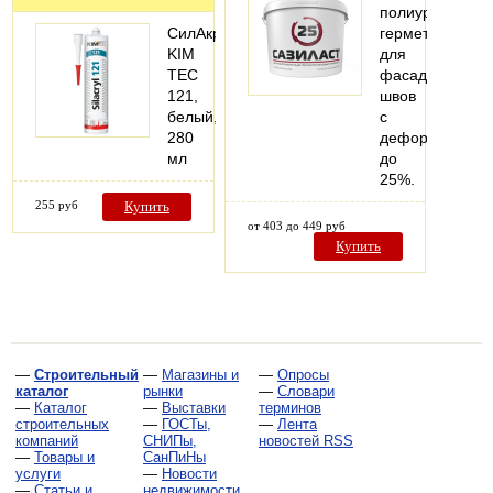
полиуретановы
СилАкрил
герметик
KIM
для
TEC
фасадных
121,
швов
белый,
с
280
деформацией
мл
до
25%.
255 руб
Купить
от 403 до 449 руб
Купить
—
Строительный
—
Магазины и
—
Опросы
каталог
рынки
—
Словари
—
Каталог
—
Выставки
терминов
строительных
—
ГОСТы,
—
Лента
компаний
СНИПы,
новостей RSS
—
Товары и
СанПиНы
услуги
—
Новости
—
Статьи и
недвижимости