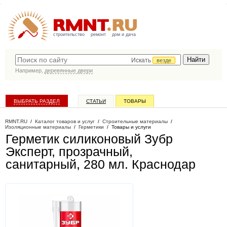
строительство
ремонт
дом и дача
Искать
везде
Например,
деревянные двери
ВЫБРАТЬ РАЗДЕЛ
СТАТЬИ
ТОВАРЫ
КАТАЛОГ КОМПАНИЙ
RMNT.RU
/
Каталог товаров и услуг
/
Строительные материалы
/
Изоляционные материалы
/
Герметики
/
Товары и услуги
Герметик силиконовый Зубр
Эксперт, прозрачный,
санитарный, 280 мл
. Краснодар