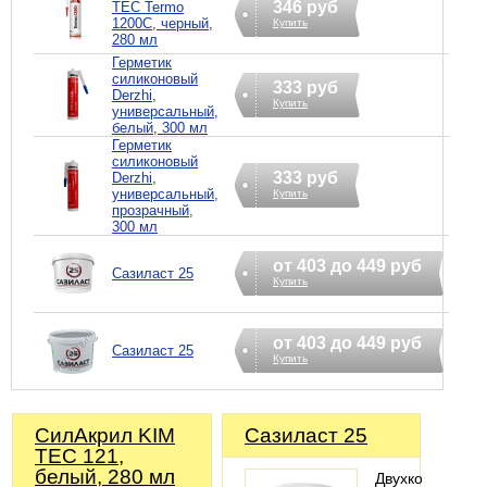
346 руб
TEC Termo
1200C, черный,
Купить
280 мл
Герметик
силиконовый
333 руб
Derzhi,
Купить
универсальный,
белый, 300 мл
Герметик
силиконовый
333 руб
Derzhi,
универсальный,
Купить
прозрачный,
300 мл
от 403 до 449 руб
Сазиласт 25
Купить
от 403 до 449 руб
Сазиласт 25
Купить
СилАкрил KIM
Сазиласт 25
TEC 121,
белый, 280 мл
Двухкомпонент